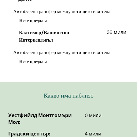
Автобусен трансфер между летището и хотела
Не се предлага
36 мили
Балтимор/Вашингтон
Интернешънъл
Автобусен трансфер между летището и хотела
Не се предлага
Какво има наблизо
Уестфийлд Монтгомъри
0 мили
Мол:
Градски център:
4 мили