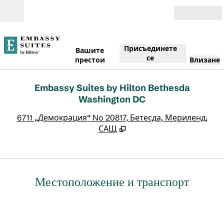
Прескачане към съдържанието
Отвори
Присъединете
Вашите
се
престои
Влизане
Embassy Suites by Hilton Bethesda
Washington DC
,
О
6711 „Демокрация“ No 20817, Бетесда, Мериленд,
САЩ
Местоположение и транспорт