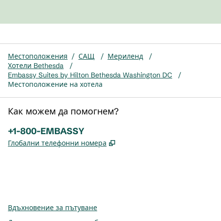
Местоположения
/
САЩ
/
Мериленд
/
Хотели Bethesda
/
Embassy Suites by Hilton Bethesda Washington DC
/
Местоположение на хотела
Как можем да помогнем?
Телефон:
+1-800-EMBASSY
,
Отваря нов раздел
Глобални телефонни номера
x
Facebook
Instagram
,
Отваря нов раздел
,
Отваря нов раздел
,
Отваря нов раздел
Вдъхновение за пътуване