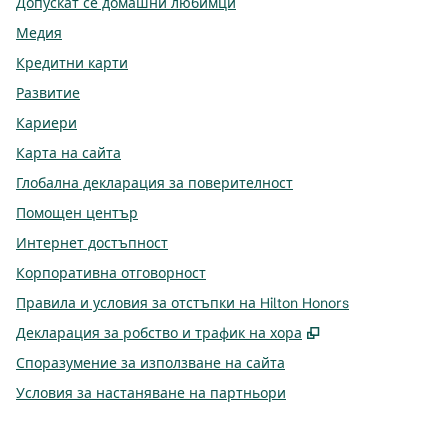
Допускат се домашни любимци
Медия
Кредитни карти
Развитие
Кариери
Карта на сайта
Глобална декларация за поверителност
Помощен център
Интернет достъпност
Корпоративна отговорност
Правила и условия за отстъпки на Hilton Honors
,
Отваря нов ра
Декларация за робство и трафик на хора
Споразумение за използване на сайта
Условия за настаняване на партньори