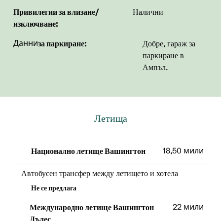
Привилегии за влизане/
Налични
изключване:
Данни
за паркиране:
Добре, гараж за
паркиране в
Ампъл.
Летища
18,50 мили
Национално летище Вашингтон
Автобусен трансфер между летището и хотела
Не се предлага
22 мили
Международно летище Вашингтон
Дълес