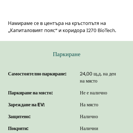
Намираме се в центъра на кръстопътя на
„Капиталовият пояс“ и коридора I270 BioTech.
Паркиране
Самостоятелно паркиране:
24,00 щ.д. на ден
на място
Паркиране на място:
Не е налично
Зареждане на EV:
На място
Защитено:
Налично
Покрити:
Налични