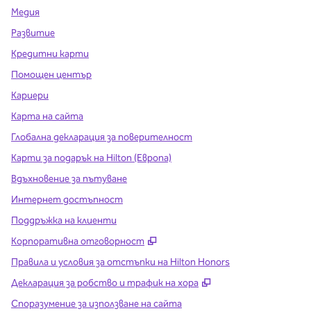
Медия
Развитие
Кредитни карти
Помощен център
Кариери
Карта на сайта
Глобална декларация за поверителност
Карти за подарък на Hilton (Европа)
Вдъхновение за пътуване
Интернет достъпност
Поддръжка на клиенти
,
Отваря нов раздел
Корпоративна отговорност
Правила и условия за отстъпки на Hilton Honors
,
Отваря нов разде
Декларация за робство и трафик на хора
Споразумение за използване на сайта