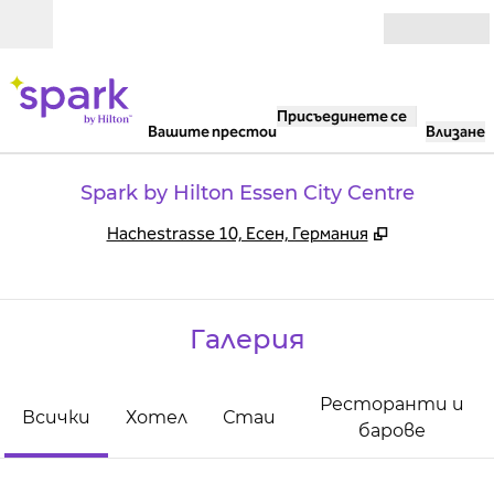
Прескачане към съдържанието
Отвори
Присъединете се
Вашите престои
Влизане
Spark by Hilton Essen City Centre
,
Отваря нов
Hachestrasse 10, Есен, Германия
Галерия
Ресторанти и
Всички
Хотел
Стаи
барове