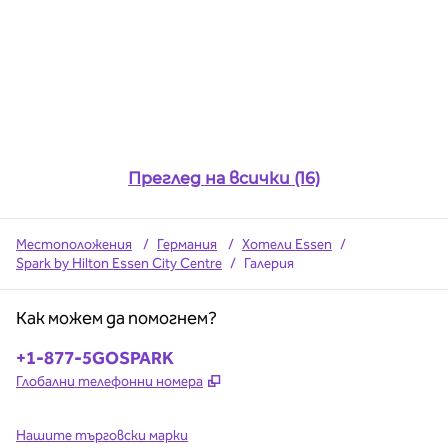
Преглед на всички (16)
Местоположения
/
Германия
/
Хотели Essen
/
Spark by Hilton Essen City Centre
/
Галерия
Как можем да помогнем?
Телефон:
+1-877-5GOSPARK
,
Отваря нов раздел
Глобални телефонни номера
Нашите търговски марки