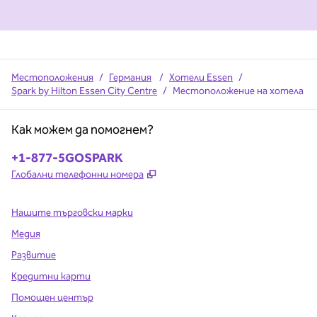
Местоположения
/
Германия
/
Хотели Essen
/
Spark by Hilton Essen City Centre
/
Местоположение на хотела
Как можем да помогнем?
Телефон:
+1-877-5GOSPARK
,
Отваря нов раздел
Глобални телефонни номера
Нашите търговски марки
Медия
Развитие
Кредитни карти
Помощен център