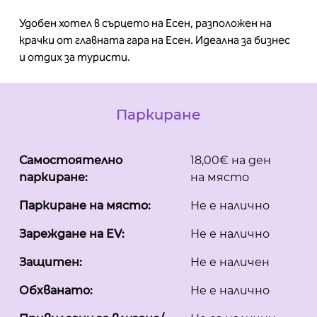
Удобен хотел в сърцето на Есен, разположен на
крачки от главната гара на Есен. Идеална за бизнес
и отдих за туристи.
Паркиране
Самостоятелно
18,00€ на ден
паркиране:
на място
Паркиране на място:
Не е налично
Зареждане на EV:
Не е налично
Защитен:
Не е наличен
Обхванато:
Не е налично