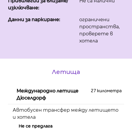
Привилегии за влизане/
Не са налични
изключване:
Данни за паркиране:
ограничени
пространства,
проверете в
хотела
Летища
27 километра
Международно летище
Дюселдорф
Автобусен трансфер между летището
и хотела
Не се предлага