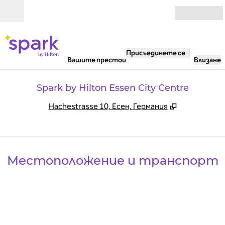
Прескачане към съдържанието
Отвори
Присъединете се
Вашите престои
Влизане
Spark by Hilton Essen City Centre
,
Отваря нов
Hachestrasse 10, Есен, Германия
Местоположение и транспорт