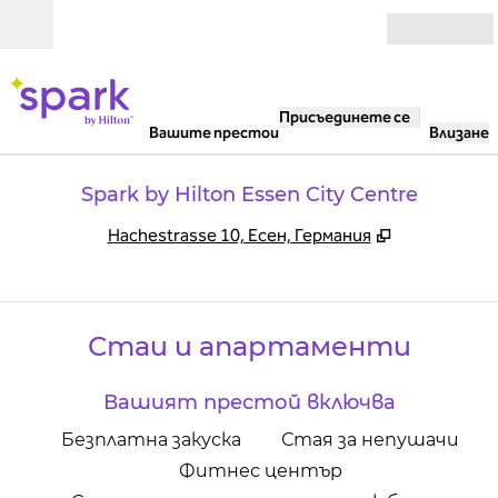
Прескачане към съдържанието
Отвори
Присъединете се
Вашите престои
Влизане
Spark by Hilton Essen City Centre
,
Отваря нов
Hachestrasse 10, Есен, Германия
Стаи и апартаменти
Вашият престой включва
Безплатна закуска
Стая за непушачи
Фитнес център