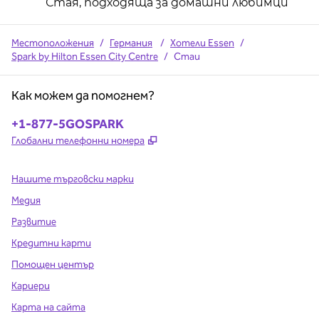
Стая, подходяща за домашни любимци
Местоположения
/
Германия
/
Хотели Essen
/
Spark by Hilton Essen City Centre
/
Стаи
Как можем да помогнем?
Телефон:
+1-877-5GOSPARK
,
Отваря нов раздел
Глобални телефонни номера
Нашите търговски марки
Медия
Развитие
Кредитни карти
Помощен център
Кариери
Карта на сайта