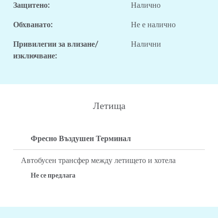
Защитено:
Налично
Обхванато:
Не е налично
Привилегии за влизане/
Налични
изключване:
Летища
Фресно Въздушен Терминал
Автобусен трансфер между летището и хотела
Не се предлага