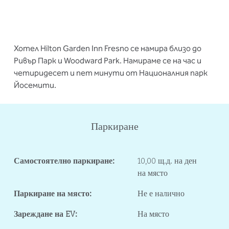
Хотел Hilton Garden Inn Fresno се намира близо до
Ривър Парк и Woodward Park. Намираме се на час и
четиридесет и пет минути от Националния парк
Йосемити.
Паркиране
Самостоятелно паркиране:
10,00 щ.д. на ден
на място
Паркиране на място:
Не е налично
Зареждане на EV:
На място