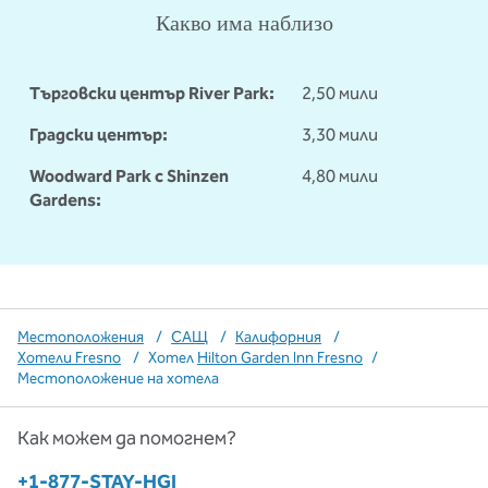
Какво има наблизо
Търговски център River Park:
2,50 мили
Градски център:
3,30 мили
Woodward Park с Shinzen
4,80 мили
Gardens:
Местоположения
/
САЩ
/
Калифорния
/
Хотели Fresno
/
Хотел
Hilton Garden Inn Fresno
/
Местоположение на хотела
Как можем да помогнем?
Телефон:
+1-877-STAY-HGI