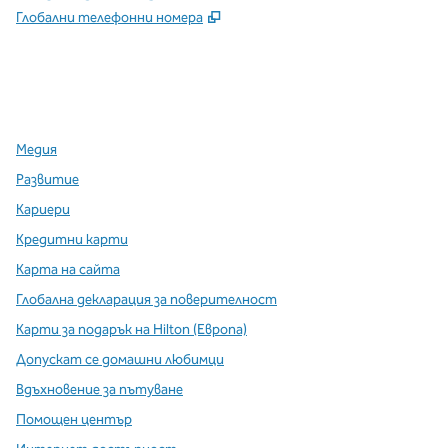
,
Отваря нов раздел
Глобални телефонни номера
x
Facebook
Instagram
,
Отваря нов раздел
,
Отваря нов раздел
,
Отваря нов раздел
Медия
Развитие
Кариери
Кредитни карти
Карта на сайта
Глобална декларация за поверителност
Карти за подарък на Hilton (Европа)
Допускат се домашни любимци
Вдъхновение за пътуване
Помощен център