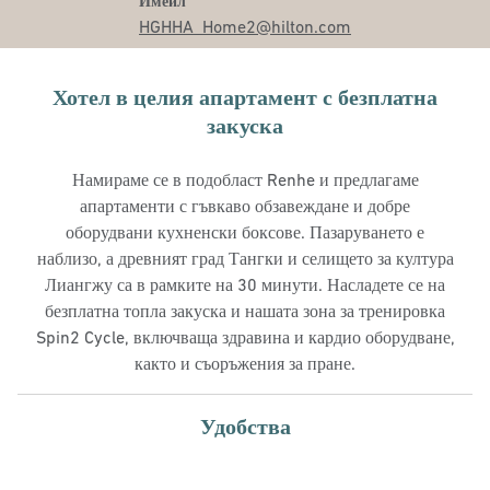
Email
Имейл
HGHHA_Home2
@hilton.com
Хотел в целия апартамент с безплатна
закуска
Намираме се в подобласт Renhe и предлагаме
апартаменти с гъвкаво обзавеждане и добре
оборудвани кухненски боксове. Пазаруването е
наблизо, а древният град Тангки и селището за култура
Лиангжу са в рамките на 30 минути. Насладете се на
безплатна топла закуска и нашата зона за тренировка
Spin2 Cycle, включваща здравина и кардио оборудване,
както и съоръжения за пране.
Удобства