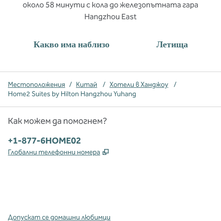
около 58 минути с кола до железопътната гара
Hangzhou East
Какво има наблизо
Летища
Местоположения
/
Китай
/
Хотели в Ханджоу
/
Home2 Suites by Hilton Hangzhou Yuhang
Как можем да помогнем?
Телефон:
+1-877-6HOME02
,
Отваря нов раздел
Глобални телефонни номера
x
Facebook
Instagram
,
Отваря нов раздел
,
Отваря нов раздел
,
Отваря нов раздел
Допускат се домашни любимци