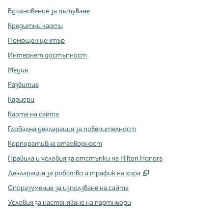
Вдъхновение за пътуване
Кредитни карти
Помощен център
Интернет достъпност
Медия
Развитие
Кариери
Карта на сайта
Глобална декларация за поверителност
Корпоративна отговорност
Правила и условия за отстъпки на Hilton Honors
,
Отваря нов разде
Декларация за робство и трафик на хора
Споразумение за използване на сайта
Условия за настаняване на партньори