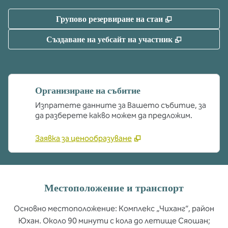
,
Отваря нов р
Групово резервиране на стаи
,
Отваря нов
Създаване на уебсайт на участник
Организиране на събитие
Изпратете данните за Вашето събитие, за
да разберете какво можем да предложим.
Заявка за ценообразуване
Местоположение и транспорт
Основно местоположение: Комплекс „Чиханг“, район
Юхан. Около 90 минути с кола до летище Сяошан;