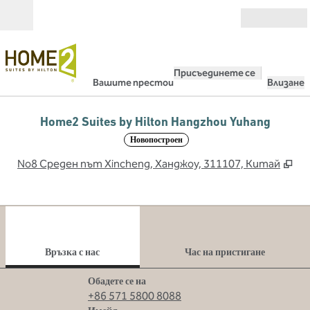
Прескачане към съдържанието
Отвори
Присъединете се
Вашите престои
Влизане
Home2 Suites by Hilton Hangzhou Yuhang
Новопостроен
,
От
No8 Среден път Xincheng, Ханджоу, 311107, Китай
1
/
12
предходно изображение
сле
1 от 12
Връзка с нас
Връзка с нас
Час на пристигане
Обаждане
Обадете се на
+86 571 5800 8088