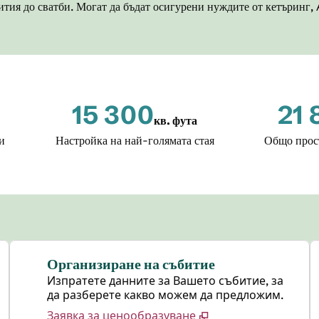
тия до сватби. Могат да бъдат осигурени нуждите от кетъринг,
15 300
21 
кв. фута
Квадратни фута
Квадра
ти
Настройка на най-голямата стая
Общо прост
Организиране на събитие
Изпратете данните за Вашето събитие, за
да разберете какво можем да предложим.
Заявка за ценообразуване