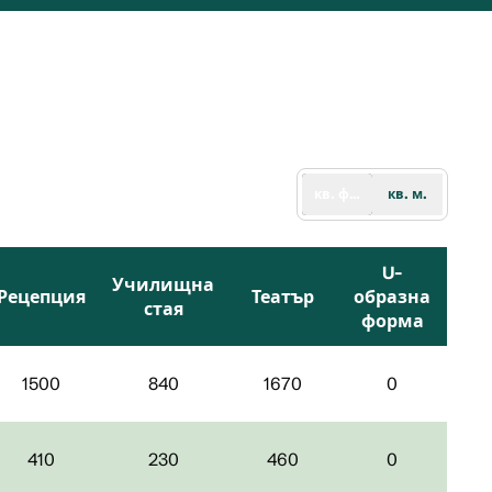
кв. фута
кв. м.
U-
Училищна
Рецепция
Театър
образна
стая
форма
1500
840
1670
0
410
230
460
0