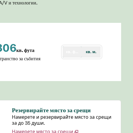
 A/V и технологии.
806
кв. фута
кв. фута
кв. м.
тни фута
ранство за събития
Резервирайте място за срещи
Намерете и резервирайте място за срещи
за до 35 души.
Намерете място за срещи