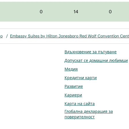
0
14
0
ro
/
Embassy Suites by Hilton Jonesboro Red Wolf Convention Cent
Вдъхновение за пътуване
Допускат се домашни любимци
Медия
Кредитни карти
Развитие
Кариери
Карта на сайта
Глобална декларация за
поверителност