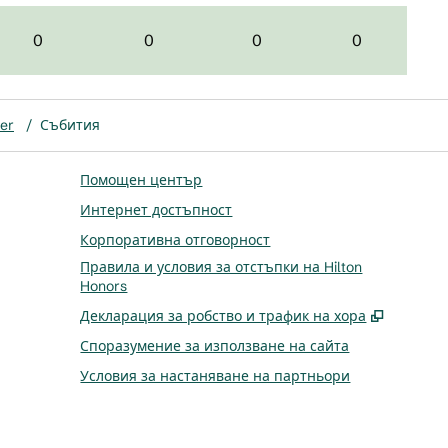
0
0
0
0
er
/
Събития
Помощен център
Интернет достъпност
Корпоративна отговорност
Правила и условия за отстъпки на Hilton
Honors
,
Отваря
Декларация за робство и трафик на хора
Споразумение за използване на сайта
Условия за настаняване на партньори