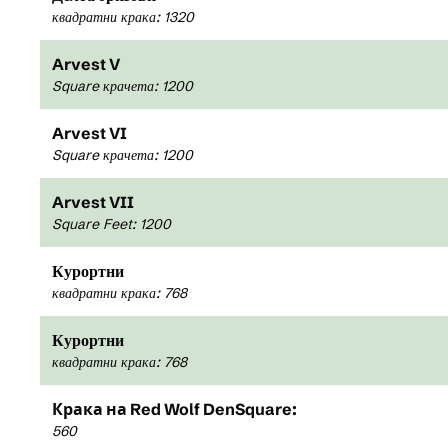
квадратни крака
:
1 320
Arvest V
Square крачета
:
1 200
Arvest VI
Square крачета
:
1 200
Arvest VII
Square Feet
:
1 200
Курортни
квадратни крака
:
768
Курортни
квадратни крака
:
768
Крака на
Red Wolf Den
Square:
560