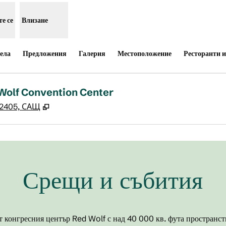
е се
Влизане
ела
Предложения
Галерия
Местоположение
Ресторанти и
Wolf Convention Center
,
Отваря нов раздел
72405, САЩ
Срещи и събития
т конгресния център Red Wolf с над 40 000 кв. фута пространств