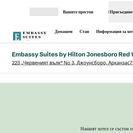
Прескачане към съдържанието
Вашите престои
Присъединет
Отваряне на меню
Домашен
Стаи
Информация за хот
Embassy Suites by Hilton Jonesboro Red 
223 „Червеният вълк“ No 3, Джоунсборо, Арканзас
предходно изображение
1 от 10
Нашият хотел се състои о