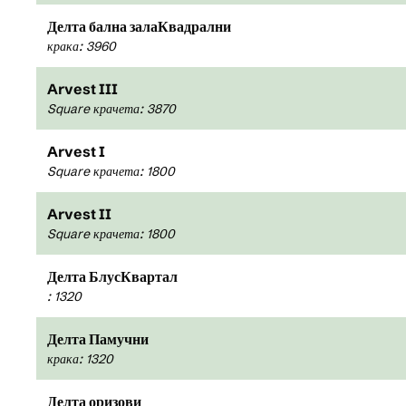
Делта бална залаКвадрални
крака
:
3 960
Arvest III
Square крачета
:
3 870
Arvest I
Square крачета
:
1 800
Arvest II
Square крачета
:
1 800
Делта БлусКвартал
:
1 320
Делта Памучни
крака
:
1 320
Делта оризови