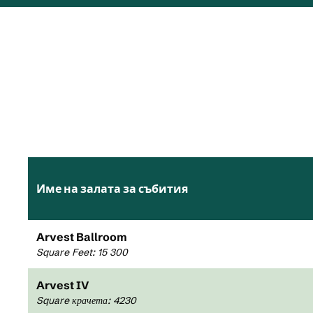
Име на залата за събития
Arvest Ballroom
Square Feet
:
15 300
Arvest IV
Square крачета
:
4 230