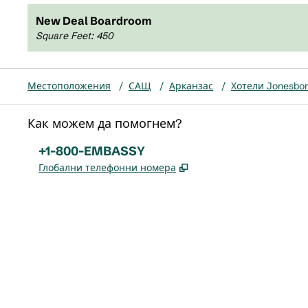
New Deal Boardroom
Square Feet
:
450
Местоположения
/
САЩ
/
Арканзас
/
Хотели Jonesbo
Как можем да помогнем?
Телефон:
+1-800-EMBASSY
,
Отваря нов раздел
Глобални телефонни номера
x
Facebook
Instagram
,
Отваря нов раздел
,
Отваря нов раздел
,
Отваря нов раздел