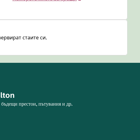
зервират стаите си.
ilton
 бъдещи престои, пътувания и др.
дел