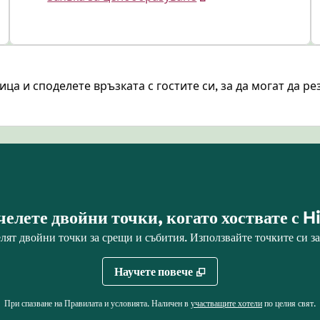
а и споделете връзката с гостите си, за да могат да ре
елете двойни точки, когато хоствате с H
лят двойни точки за срещи и събития. Използвайте точките си за
Научете повече
,
отваря нов раз
При спазване на Правилата и условията. Наличен в
участващите хотели
по целия свят.