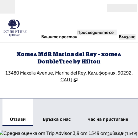
Прескачане към съдържанието
Отвори
Присъединете се
Вашите престои
Влизане
Хотел MdR Marina del Rey – хотел
DoubleTree by Hilton
,
О
13480 Maxella Avenue, Marina del Rey, Калифорния, 90292,
САЩ
1
/
12
предходно изображение
сле
1 от 12
Връзка с нас
Отзиви
Връзка с нас
Час на пристигане
3,9
(
1549
)