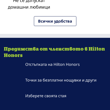
Не се допускат
домашни любимци
Всички удобства
Предимства от членството в Hilton
Honors
Отстъпката на Hilton Honors
Точки за безплатни нощувки и други
Изберете своята стая