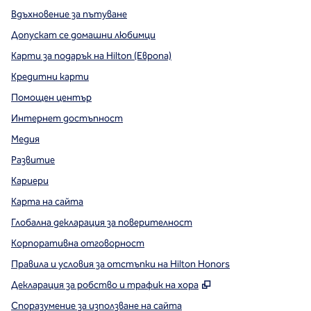
Вдъхновение за пътуване
Допускат се домашни любимци
Карти за подарък на Hilton (Европа)
Кредитни карти
Помощен център
Интернет достъпност
Медия
Развитие
Кариери
Карта на сайта
Глобална декларация за поверителност
Корпоративна отговорност
Правила и условия за отстъпки на Hilton Honors
,
Отваря нов разде
Декларация за робство и трафик на хора
Споразумение за използване на сайта