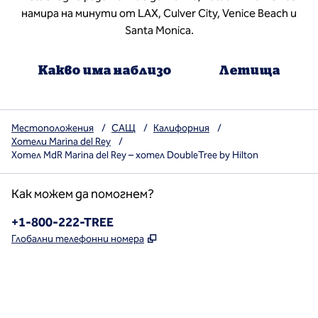
намира на минути от LAX, Culver City, Venice Beach и
Santa Monica.
Какво има наблизо
Летища
Местоположения
/
САЩ
/
Калифорния
/
Хотели Marina del Rey
/
Хотел MdR Marina del Rey – хотел DoubleTree by Hilton
Как можем да помогнем?
Телефон:
+1-800-222-TREE
,
Отваря нов раздел
Глобални телефонни номера
x
Facebook
Instagram
,
Отваря нов раздел
,
Отваря нов раздел
,
Отваря нов раздел