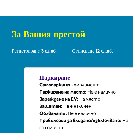
За Вашия престой
Регистриране
3 сл.об.
→
Отписване
12 сл.об.
Паркиране
Самопаркинг
:
комплимент
Паркиране на място
:
Не е налично
Зареждане на EV
:
На място
Защитен
:
Не е наличен
Обхванато
:
Не е налично
Привилегии за влизане/изключване
:
Не
са налични