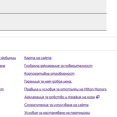
 любимци
Карта на сайта
ане
Глобална декларация за поверителност
Корпоративна отговорност
Гаранция за най-добра цена.
ст
Правила и условия за отстъпки на Hilton Honors
,
Отваря 
Декларация за робство и трафик на хора
Споразумение за използване на сайта
Условия за настаняване на партньори