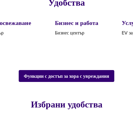
Удобства
 освежаване
Бизнес и работа
Усл
ър
Бизнес център
EV з
Функции с достъп за хора с увреждания
Избрани удобства
А