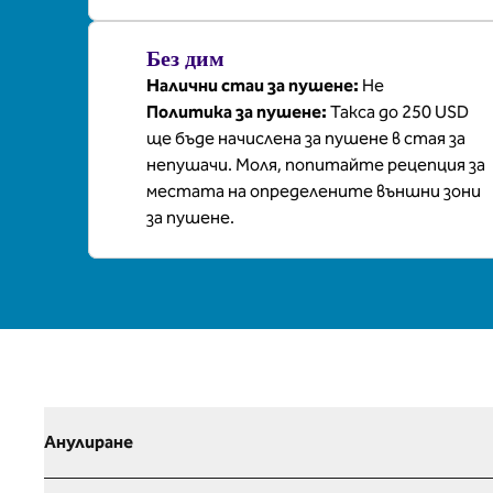
Без дим
Налични стаи за пушене:
Не
Политика за пушене:
Такса до 250 USD
ще бъде начислена за пушене в стая за
непушачи. Моля, попитайте рецепция за
местата на определените външни зони
за пушене.
Анулиране