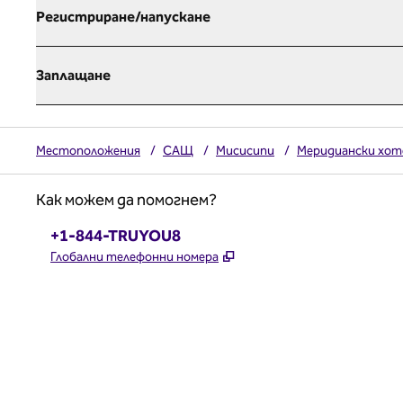
Регистриране/напускане
Заплащане
Местоположения
/
САЩ
/
Мисисипи
/
Меридиански хот
Как можем да помогнем?
Телефон:
+1-844-TRUYOU8
,
Отваря нов раздел
Глобални телефонни номера
x
Facebook
Instagram
,
Отваря нов раздел
,
Отваря нов раздел
,
Отваря нов раздел