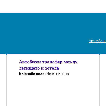
Упътван
,
Отваря нов 
Автобусен трансфер между
летището и хотела
Ключово поле
:
Не е налично