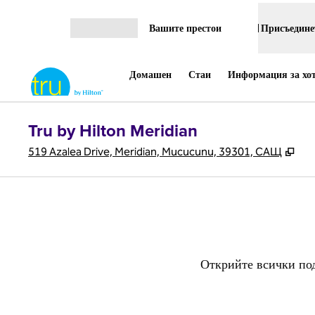
Прескачане към съдържанието
Вашите престои
Присъединет
Отваряне на меню
Домашен
Стаи
Информация за хо
Tru by Hilton Meridian
,
От
519 Azalea Drive, Meridian, Мисисипи, 39301, САЩ
Открийте всички подр