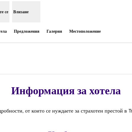
е се
Влизане
тела
Предложения
Галерия
Местоположение
варя нов раздел
Информация за хотела
обности, от които се нуждаете за страхотен престой в Tr