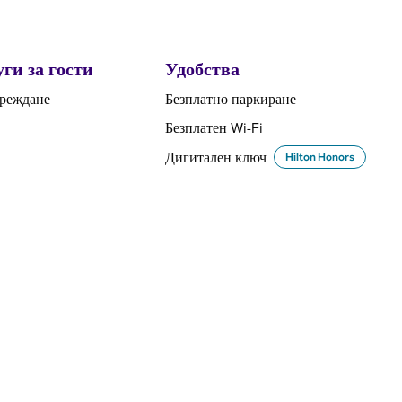
уги за гости
Удобства
ареждане
Безплатно паркиране
Безплатен Wi-Fi
Дигитален ключ
Hilton Honors
ФИТНЕС ЦЕНТЪР