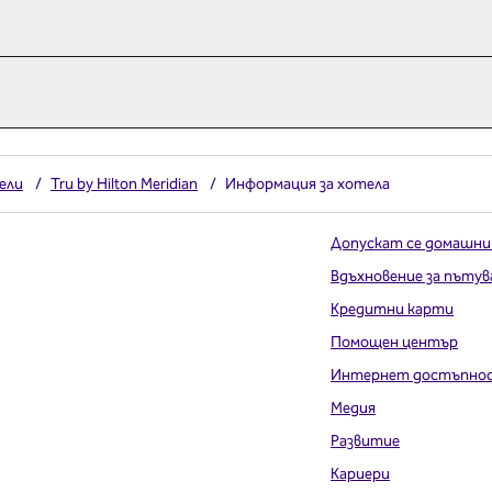
ели
/
Tru by Hilton Meridian
/
Информация за хотела
Допускат се домашни
Вдъхновение за пътув
Кредитни карти
Помощен център
Интернет достъпно
Медия
Развитие
Кариери