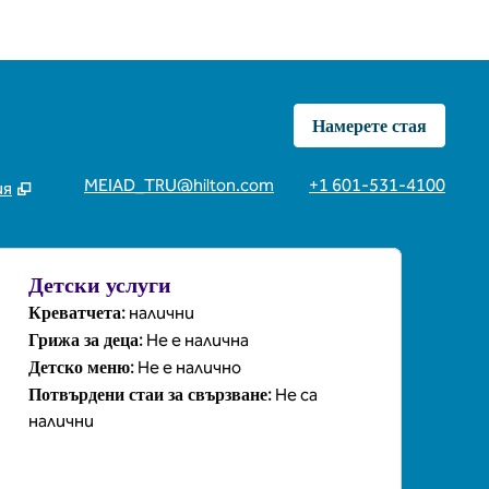
Намерете стая
MEIAD_TRU@hilton.com
+1 601-531-4100
ия
раздел
Детски услуги
Креватчета
:
налични
Грижа за деца
:
Не е налична
Детско меню
:
Не е налично
Потвърдени стаи за свързване
:
Не са
налични