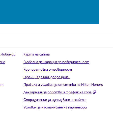
 любимци
Карта на сайта
ане
Глобална декларация за поверителност
Корпоративна отговорност
Гаранция за най-добра цена.
ст
Правила и условия за отстъпки на Hilton Honors
,
Отваря 
Декларация за робство и трафик на хора
Споразумение за използване на сайта
Условия за настаняване на партньори