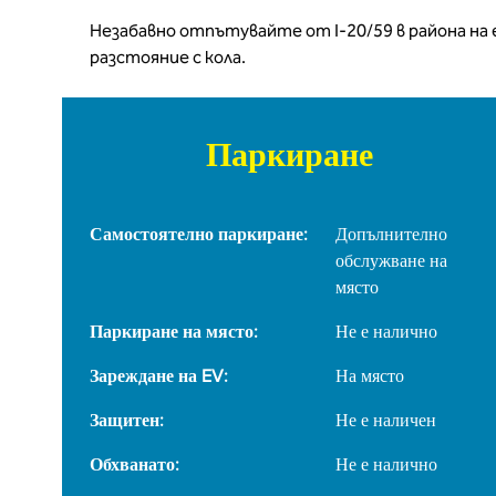
Незабавно отпътувайте от I-20/59 в района на
разстояние с кола.
Паркиране
Самостоятелно паркиране:
Допълнително
обслужване на
място
Паркиране на място:
Не е налично
Зареждане на EV:
На място
Защитен:
Не е наличен
Обхванато:
Не е налично