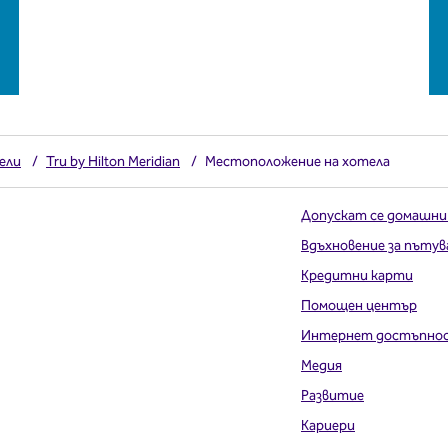
ели
/
Tru by Hilton Meridian
/
Местоположение на хотела
Допускат се домашни
Вдъхновение за пътув
Кредитни карти
Помощен център
Интернет достъпно
Медия
Развитие
Кариери