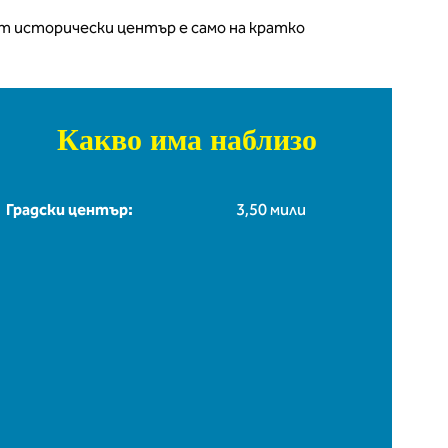
ят исторически център е само на кратко
Какво има наблизо
Градски център:
3,50 мили