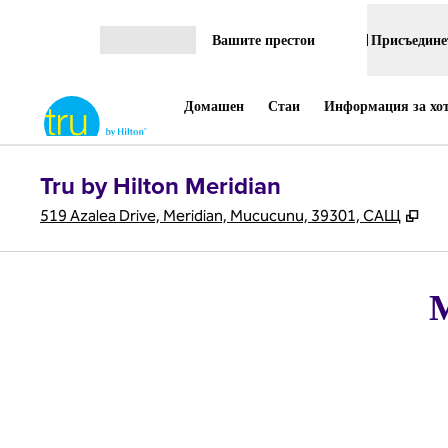
Прескачане към съдържанието
Вашите престои
Присъединет
Отваряне на меню
Домашен
Стаи
Информация за хо
Tru by Hilton Meridian
,
От
519 Azalea Drive, Meridian, Мисисипи, 39301, САЩ
М