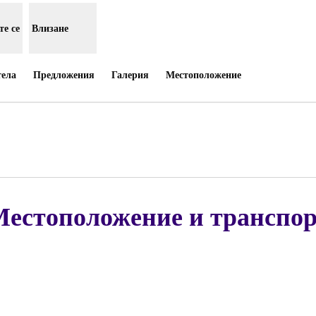
е се
Влизане
тела
Предложения
Галерия
Местоположение
варя нов раздел
естоположение и транспо