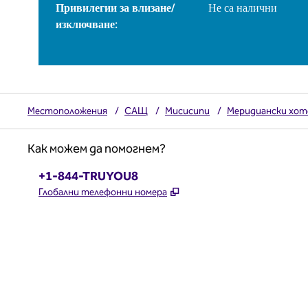
Привилегии за влизане/
Не са налични
изключване:
Местоположения
/
САЩ
/
Мисисипи
/
Меридиански хот
Как можем да помогнем?
Телефон:
+1-844-TRUYOU8
,
Отваря нов раздел
Глобални телефонни номера
x
Facebook
Instagram
,
Отваря нов раздел
,
Отваря нов раздел
,
Отваря нов раздел