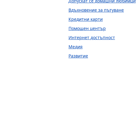
Допускат се домашни любимци
Вдъхновение за пътуване
Кредитни карти
Помощен център
Интернет достъпност
Медия
Развитие