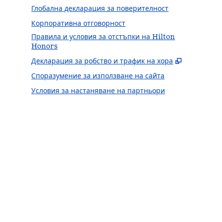
Глобална декларация за поверителност
Корпоративна отговорност
Правила и условия за отстъпки на Hilton
Honors
,
Отваря н
Декларация за робство и трафик на хора
Споразумение за използване на сайта
Условия за настаняване на партньори