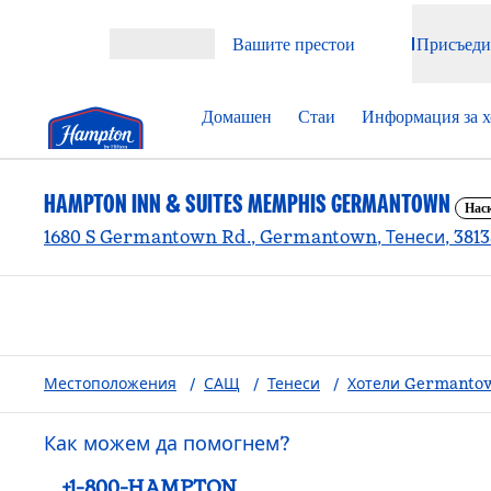
Прескачане към съдържанието
Вашите престои
Присъеди
Отваряне на меню
Домашен
Стаи
Информация за х
HAMPTON INN & SUITES MEMPHIS GERMANTOWN
Нас
1680 S Germantown Rd., Germantown, Тенеси, 381
Местоположения
/
САЩ
/
Тенеси
/
Хотели Germanto
Как можем да помогнем?
Телефон:
+1-800-HAMPTON