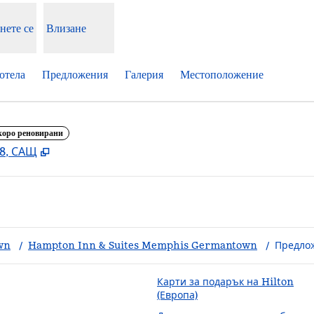
нете се
Влизане
отела
Предложения
Галерия
Местоположение
коро реновирани
,
Отваря нов раздел
38, САЩ
wn
/
Hampton Inn & Suites Memphis Germantown
/
Предло
Карти за подарък на Hilton
(Европа)