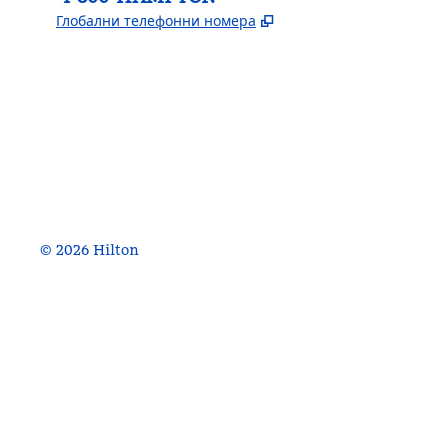
,
Отваря нов раздел
Глобални телефонни номера
Facebook
x
Instagram
,
Отваря нов раздел
,
Отваря нов раздел
,
Отваря нов раздел
©
2026
Hilton