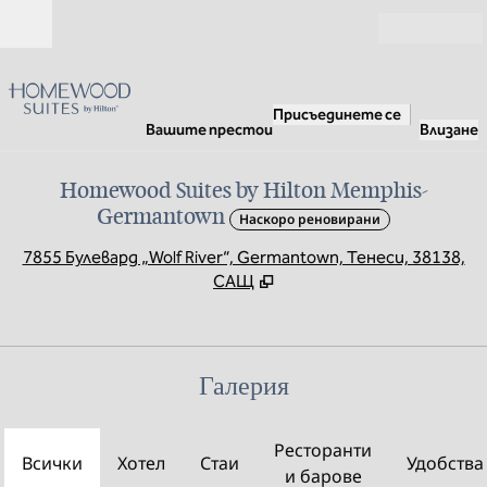
Прескачане към съдържанието
Отвори
Присъединете се
Вашите престои
Влизане
Homewood Suites by Hilton Memphis-
Germantown
Наскоро реновирани
,
О
7855 Булевард „Wolf River“, Germantown, Тенеси, 38138,
САЩ
Галерия
Ресторанти
Всички
Хотел
Стаи
Удобства
и барове