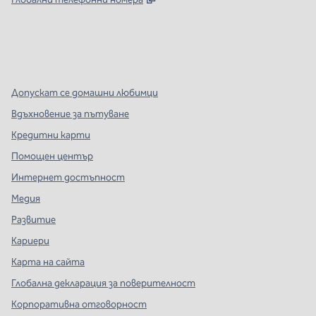
x
Facebook
Instagram
,
Отваря нов раздел
,
Отваря нов раздел
,
Отваря нов раздел
Допускат се домашни любимци
Вдъхновение за пътуване
Кредитни карти
Помощен център
Интернет достъпност
Медия
Развитие
Кариери
Карта на сайта
Глобална декларация за поверителност
Корпоративна отговорност