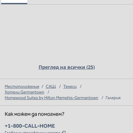
Преглед на всички (25)
Местоположения
/
САЩ
/
Тенеси
/
Хотели Germantown
/
Homewood Suites by Hilton Memphis-Germantown
/
Галерия
Как можем да помогнем?
Телефон:
+1-800-CALL-HOME
,
Отваря нов раздел
Глобални телефонни номера