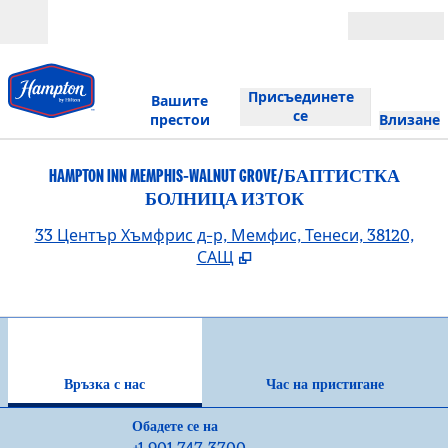
Прескачане към съдържанието
Отвори
Присъединете
Вашите
се
престои
Влизане
HAMPTON INN MEMPHIS-WALNUT GROVE/БАПТИСТКА
БОЛНИЦА ИЗТОК
,
О
33 Център Хъмфрис д-р, Мемфис, Тенеси, 38120,
САЩ
1
/
12
предходно изображение
сле
1 от 12
Връзка с нас
Връзка с нас
Час на пристигане
Обаждане
Обадете се на