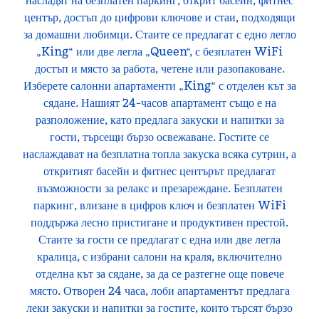
насладят на безплатен паркинг, открит басейн, фитнес
център, достъп до цифрови ключове и стаи, подходящи
за домашни любимци. Стаите се предлагат с едно легло
„King“ или две легла „Queen“, с безплатен WiFi
достъп и място за работа, четене или разопаковане.
Изберете салонни апартаменти „King“ с отделен кът за
сядане. Нашият 24-часов апартамент също е на
разположение, като предлага закуски и напитки за
гости, търсещи бързо освежаване. Гостите се
наслаждават на безплатна топла закуска всяка сутрин, а
откритият басейн и фитнес центърът предлагат
възможности за релакс и презареждане. Безплатен
паркинг, влизане в цифров ключ и безплатен WiFi
поддържа лесно пристигане и продуктивен престой.
Стаите за гости се предлагат с една или две легла
кралица, с избрани салони на краля, включително
отделна кът за сядане, за да се разтегне още повече
място. Отворен 24 часа, лоби апартаментът предлага
леки закуски и напитки за гостите, които търсят бързо