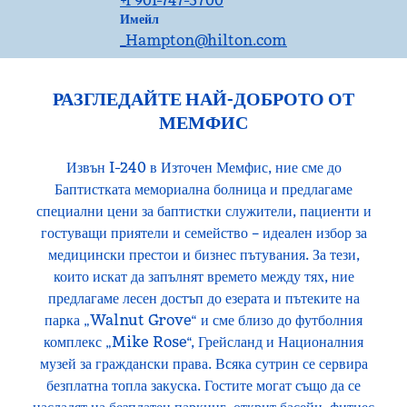
+1 901-747-3700
ИмейлMEMWG
Имейл
_Hampton
@hilton.com
РАЗГЛЕДАЙТЕ НАЙ-ДОБРОТО ОТ
МЕМФИС
Извън I-240 в Източен Мемфис, ние сме до
Баптистката мемориална болница и предлагаме
специални цени за баптистки служители, пациенти и
гостуващи приятели и семейство – идеален избор за
медицински престои и бизнес пътувания. За тези,
които искат да запълнят времето между тях, ние
предлагаме лесен достъп до езерата и пътеките на
парка „Walnut Grove“ и сме близо до футболния
комплекс „Mike Rose“, Грейсланд и Националния
музей за граждански права. Всяка сутрин се сервира
безплатна топла закуска. Гостите могат също да се