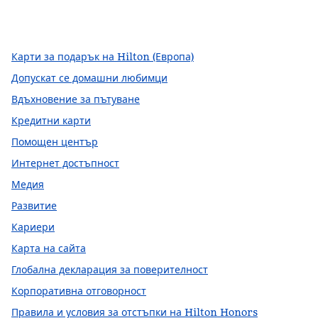
Facebook
x
Instagram
,
Отваря нов раздел
,
Отваря нов раздел
,
Отваря нов раздел
Карти за подарък на Hilton (Европа)
Допускат се домашни любимци
Вдъхновение за пътуване
Кредитни карти
Помощен център
Интернет достъпност
Медия
Развитие
Кариери
Карта на сайта
Глобална декларация за поверителност
Корпоративна отговорност
Правила и условия за отстъпки на Hilton Honors