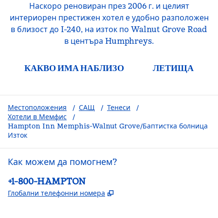
Наскоро реновиран през 2006 г. и целият
интериорен престижен хотел е удобно разположен
в близост до I-240, на изток по Walnut Grove Road
в центъра Humphreys.
КАКВО ИМА НАБЛИЗО
ЛЕТИЩА
Местоположения
/
САЩ
/
Тенеси
/
Хотели в Мемфис
/
Hampton Inn Memphis-Walnut Grove/Баптистка болница
Изток
Как можем да помогнем?
Телефон:
+1-800-HAMPTON
,
Отваря нов раздел
Глобални телефонни номера