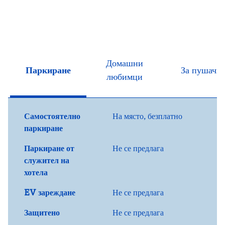
Домашни
Паркиране
За пушачи
любимци
Самостоятелно
На място
,
безплатно
паркиране
Паркиране от
Не се предлага
служител на
хотела
EV зареждане
Не се предлага
Защитено
Не се предлага