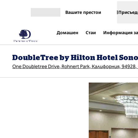
Прескачане към съдържанието
Вашите престои
Присъед
Отваряне на меню
Домашен
Стаи
Информация за
DoubleTree by Hilton Hotel So
One Doubletree Drive, Rohnert Park, Калифорния, 94928