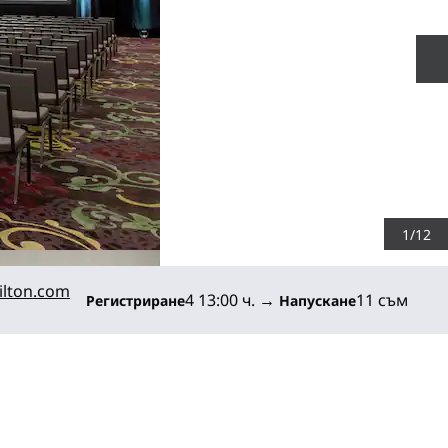
С
1
/
12
lton.com
4 13:00 ч.
→
11 съм
Регистриране
Напускане