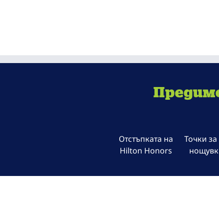
Предимс
Отстъпката на
Точки за
Hilton Honors
нощувк