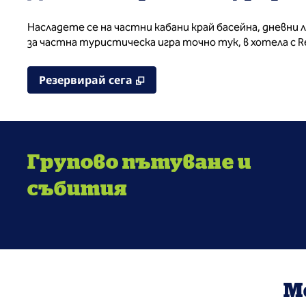
Насладете се на частни кабани край басейна, дневни 
за частна туристическа игра точно тук, в хотела с Re
,
Отваря нов раздел
Резервирай сега
Групово пътуване и
събития
М