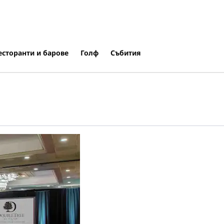
есторанти и барове
Голф
Събития