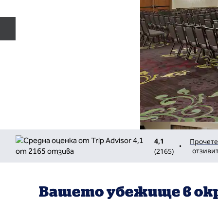
Предишен слайд
4,1
Прочете
•
отзиви
(
2165
)
Вашето убежище в ок