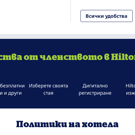
Всички удобства
тва от членството в Hilto
 безплатни
Изберете своята
Дигитално
Hil
и и други
стая
регистриране
изж
Политики на хотела