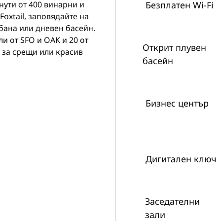
нути от 400 винарни и
Безплатен Wi-Fi
Foxtail, заповядайте на
абана или дневен басейн.
ли от SFO и OAK и 20 от
Открит плувен
 за срещи или красив
басейн
Бизнес център
Дигитален ключ
Заседателни
зали