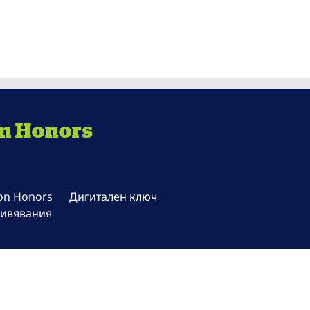
n Honors
ton Honors
Дигитален ключ
ивявания