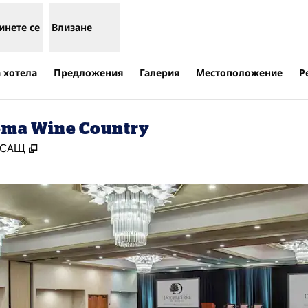
инете се
Влизане
 хотела
Предложения
Галерия
Местоположение
Р
noma Wine Country
,
Отваря нов раздел
, САЩ