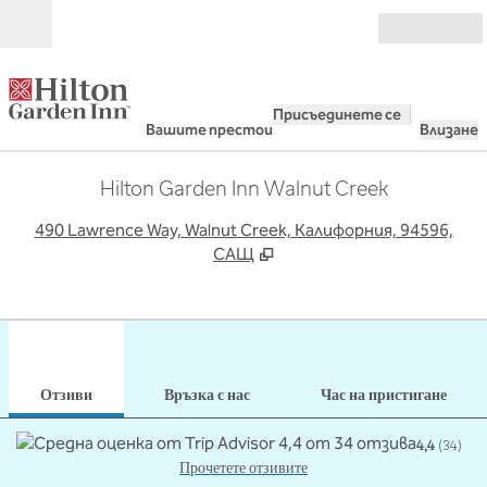
Прескачане към съдържанието
Отвори
Присъединете се
Вашите престои
Влизане
Hilton Garden Inn Walnut Creek
,
О
490 Lawrence Way, Walnut Creek, Калифорния, 94596,
САЩ
1
/
12
предходно изображение
сле
1 от 12
Връзка с нас
Отзиви
Връзка с нас
Час на пристигане
4,4
(
34
)
Прочетете отзивите