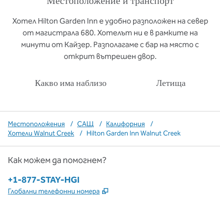
Местоположение и транспорт
Хотел Hilton Garden Inn е удобно разположен на север
от магистрала 680. Хотелът ни е в рамките на
минути от Кайзер. Разполагаме с бар на място с
открит вътрешен двор.
Какво има наблизо
Летища
Местоположения
/
САЩ
/
Калифорния
/
Хотели Walnut Creek
/
Hilton Garden Inn Walnut Creek
Как можем да помогнем?
Телефон:
+1-877-STAY-HGI
,
Отваря нов раздел
Глобални телефонни номера
x
Facebook
Instagram