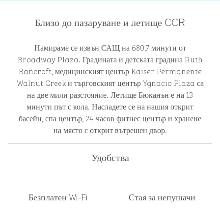
Близо до пазаруване и летище CCR
Намираме се извън САЩ на 680,7 минути от
Broadway Plaza. Градината и детската градина Ruth
Bancroft, медицинският център Kaiser Permanente
Walnut Creek и търговският център Ygnacio Plaza са
на две мили разстояние. Летище Бюканън е на 13
минути път с кола. Насладете се на нашия открит
басейн, спа център, 24-часов фитнес център и хранене
на място с открит вътрешен двор.
Удобства
Безплатен Wi-Fi
Стая за непушачи