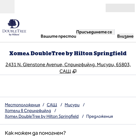
Прескачане към съдържанието
Отвори
Присъединете се
Вашите престои
Влизане
Хотел DoubleTree by Hilton Springfield
,
О
2431 N. Glenstone Avenue, Спрингфийлд, Мисури, 65803,
САЩ
Местоположения
/
САЩ
/
Мисури
/
Хотели в Спрингфийлд
/
Хотел DoubleTree by Hilton Springfield
/
Предложения
Как можем да помогнем?