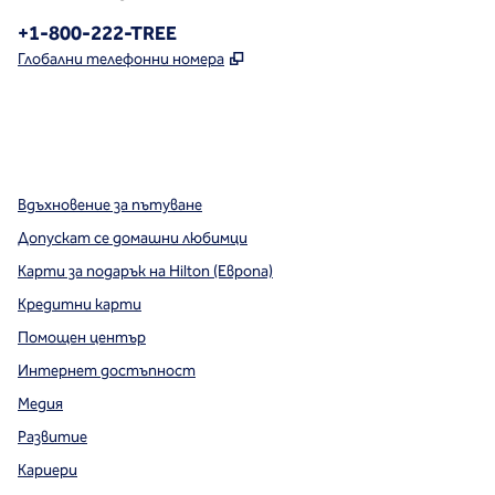
Телефон:
+1-800-222-TREE
,
Отваря нов раздел
Глобални телефонни номера
x
Facebook
Instagram
,
Отваря нов раздел
,
Отваря нов раздел
,
Отваря нов раздел
Вдъхновение за пътуване
Допускат се домашни любимци
Карти за подарък на Hilton (Европа)
Кредитни карти
Помощен център
Интернет достъпност
Медия
Развитие
Кариери