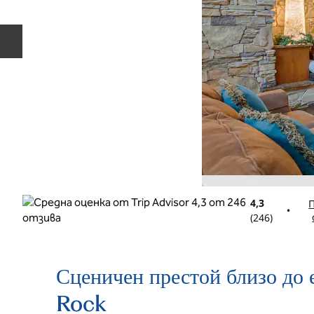
Предишен слайд
4,3
•
(
246
)
Сценичен престой близо до 
Rock