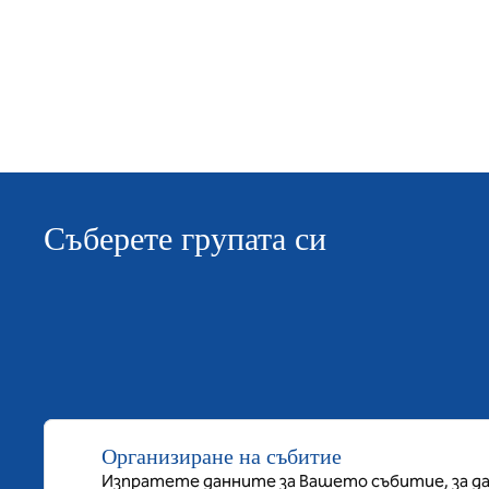
Съберете групата си
Организиране на събитие
Изпратете данните за Вашето събитие, за да