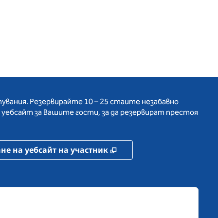
вания. Резервирайте 10 – 25 стаите незабавно
 уебсайт за Вашите гости, за да резервират престоя
здел
,
Отваря нов раздел
не на уебсайт на участник