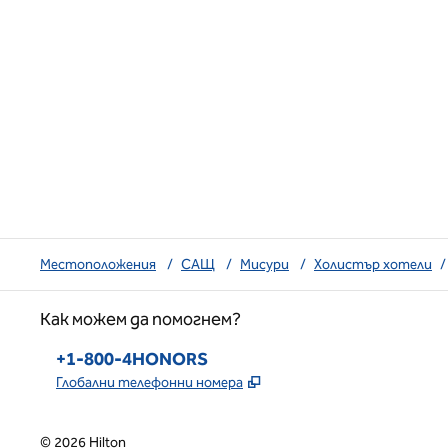
Местоположения
/
САЩ
/
Мисури
/
Холистър хотели
/
Как можем да помогнем?
Телефон:
+1-800-4HONORS
,
Отваря нов раздел
Глобални телефонни номера
©
2026
Hilton