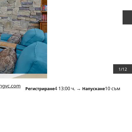
С
1
/
12
hgvc.com
4 13:00 ч.
→
10 съм
Регистриране
Напускане