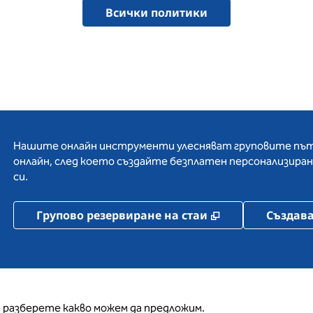
Всички политики
Нашите онлайн инструменти улесняват груповите пъту
онлайн, след което създайте безплатен персонализиран
си.
,
Отваря нов ра
Групово резервиране на стаи
Създава
 разберете какво можем да предложим.