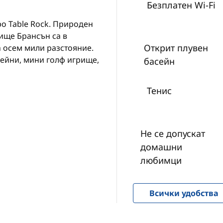
Безплатен Wi-Fi
о Table Rock. Природен
ище Брансън са в
Открит плувен
а осем мили разстояние.
сейни, мини голф игрище,
басейн
Тенис
Не се допускат
домашни
любимци
Всички удобства