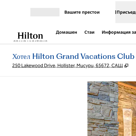
Прескачане към съдържанието
Вашите престои
Присъед
Отваряне на меню
Домашен
Стаи
Информация за
Хотел Hilton Grand Vacations Club 
,
От
250 Lakewood Drive, Hollister, Мисури, 65672, САЩ