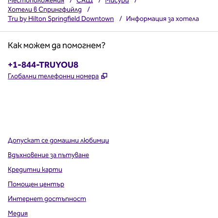
Местоположения
/
САЩ
/
Мисури
/
Хотели в Спрингфийлд
/
Tru by Hilton Springfield Downtown
/
Информация за хотела
Как можем да помогнем?
Телефон:
+1-844-TRUYOU8
,
Отваря нов раздел
Глобални телефонни номера
x
Facebook
Instagram
,
Отваря нов раздел
,
Отваря нов раздел
,
Отваря нов раздел
Допускат се домашни любимци
Вдъхновение за пътуване
Кредитни карти
Помощен център
Интернет достъпност
Медия