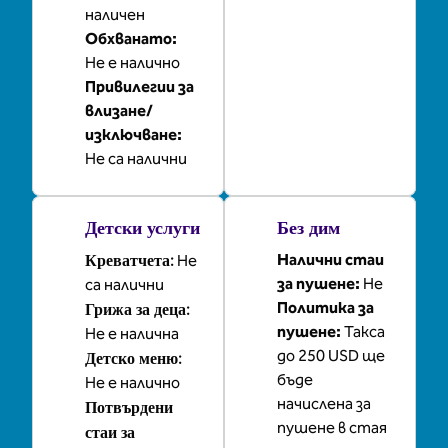
наличен
Обхванато
:
Не е налично
Привилегии за
влизане/
изключване
:
Не са налични
Детски услуги
Без дим
Креватчета
:
Налични стаи
Не
за пушене:
Не
са налични
Грижа за деца
:
Политика за
пушене:
Такса
Не е налична
до 250 USD ще
Детско меню
:
бъде
Не е налично
начислена за
Потвърдени
пушене в стая
стаи за