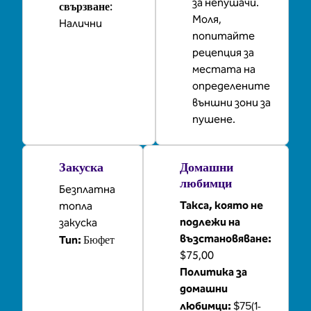
за непушачи.
свързване
:
Моля,
Налични
попитайте
рецепция за
местата на
определените
външни зони за
пушене.
Закуска
Домашни
любимци
Безплатна
Такса, която не
топла
подлежи на
закуска
Бюфет
възстановяване:
Тип:
$75,00
Политика за
домашни
$75(1-
любимци: