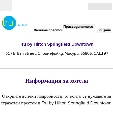
Прескачане към съдържанието
Отвори
Присъединете се
Вашите престои
Влизане
Tru by Hilton Springfield Downtown
,
О
517 E. Elm Street, Спрингфийлд, Мисури, 65806, САЩ
Информация за хотела
Открийте всички подробности, от които се нуждаете за
страхотен престой в Tru by Hilton Springfield Downtown.