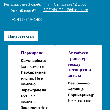
Регистриране
3 сл.об.
→
Отписване
12 сл.об.
SGFMM_TRU@hilton.com
Упътвания
,
Отваря нов раздел
+1 417-249-1400
Намерете стая
Паркиране
Автобусен
трансфер
Самопаркинг
:
между
комплимент
летището и
Паркиране на
хотела
място
:
Не е
Регионално
налично
летище
Зареждане на
Спрингфийлд
:
EV
:
Не е
Не е налично
налично
Защитен
:
Не е