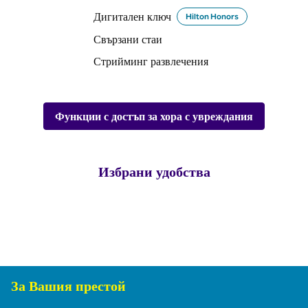
Дигитален ключ
Hilton Honors
Свързани стаи
Стрийминг развлечения
Функции с достъп за хора с увреждания
Избрани удобства
СЕМЕЙСТВА И ДЕЦА
За Вашия престой