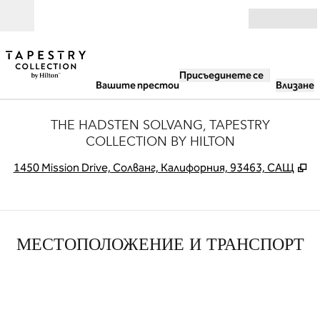
Прескачане към съдържанието
Отвори
Присъединете се
Вашите престои
Влизане
THE HADSTEN SOLVANG, TAPESTRY
COLLECTION BY HILTON
,
О
1450 Mission Drive, Солванг, Калифорния, 93463, САЩ
МЕСТОПОЛОЖЕНИЕ И ТРАНСПОРТ