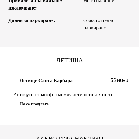
Привилегии за влизане/
Не са налични
изключване:
Данни за паркиране:
самостоятелно
паркиране
ЛЕТИЩА
35 мили
Летище Санта Барбара
Автобусен трансфер между летището и хотела
Не се предлага
КАКВО ИМА НАБЛИЗО