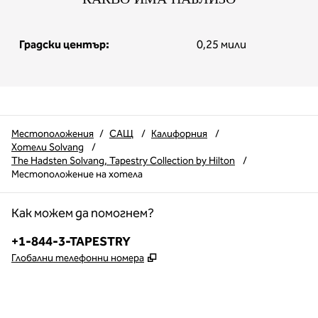
Градски център:
0,25 мили
Местоположения
/
САЩ
/
Калифорния
/
Хотели Solvang
/
The Hadsten Solvang, Tapestry Collection by Hilton
/
Местоположение на хотела
Как можем да помогнем?
Телефон:
+1-844-3-TAPESTRY
,
Отваря нов раздел
Глобални телефонни номера
x
Facebook
Instagram
,
Отваря нов раздел
,
Отваря нов раздел
,
Отваря нов раздел