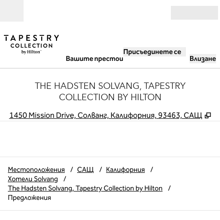
Прескачане към съдържанието
Отвори
Присъединете се
Вашите престои
Влизане
THE HADSTEN SOLVANG, TAPESTRY
COLLECTION BY HILTON
,
О
1450 Mission Drive, Солванг, Калифорния, 93463, САЩ
Местоположения
/
САЩ
/
Калифорния
/
Хотели Solvang
/
The Hadsten Solvang, Tapestry Collection by Hilton
/
Предложения