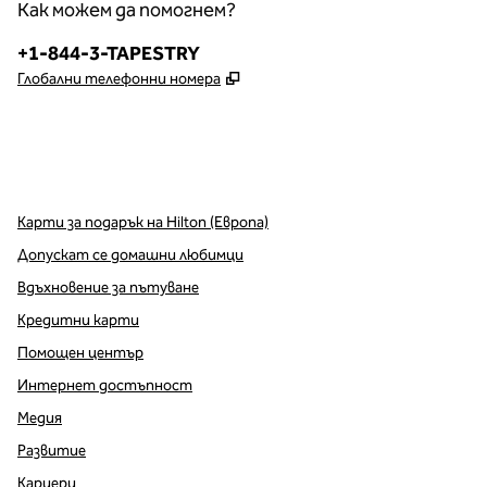
Как можем да помогнем?
Телефон:
+1-844-3-TAPESTRY
,
Отваря нов раздел
Глобални телефонни номера
x
Facebook
Instagram
,
Отваря нов раздел
,
Отваря нов раздел
,
Отваря нов раздел
Карти за подарък на Hilton (Европа)
Допускат се домашни любимци
Вдъхновение за пътуване
Кредитни карти
Помощен център
Интернет достъпност
Медия
Развитие
Кариери