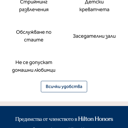
Стрийминг
Детски
развлечения
креватчета
Обслужване по
Заседателни зали
стаите
Не се допускат
домашни любимци
Всички удобства
Предимства от членството в Hilton Honors