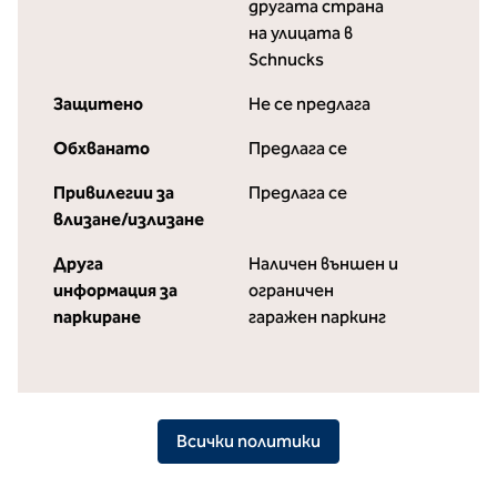
другата страна
на улицата в
Schnucks
Защитено
Не се предлага
Обхванато
Предлага се
Привилегии за
Предлага се
влизане/излизане
Друга
Наличен външен и
информация за
ограничен
паркиране
гаражен паркинг
Всички политики