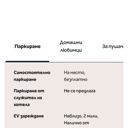
Домашни
Паркиране
За пушачи
любимци
Самостоятелно
На място
,
паркиране
безплатно
Паркиране от
Не се предлага
служител на
хотела
EV зареждане
Наблизо, 2 мили
,
Налично от