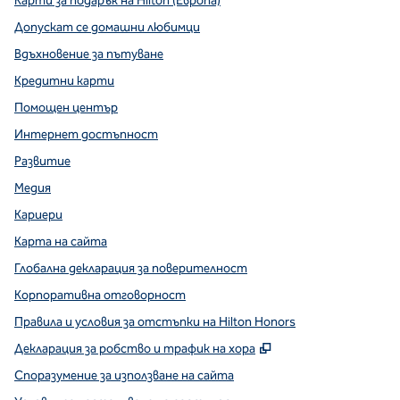
Карти за подарък на Hilton (Европа)
Допускат се домашни любимци
Вдъхновение за пътуване
Кредитни карти
Помощен център
Интернет достъпност
Развитие
Медия
Кариери
Карта на сайта
Глобална декларация за поверителност
Корпоративна отговорност
Правила и условия за отстъпки на Hilton Honors
,
Отваря нов разде
Декларация за робство и трафик на хора
Споразумение за използване на сайта