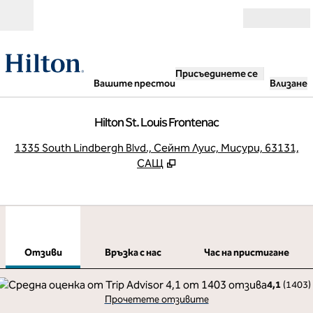
Прескачане към съдържанието
Отвори
Присъединете се
Вашите престои
Влизане
Hilton St. Louis Frontenac
,
О
1335 South Lindbergh Blvd., Сейнт Луис, Мисури, 63131,
САЩ
1
/
11
предходно изображение
сле
1 от 11
Връзка с нас
Отзиви
Връзка с нас
Час на пристигане
4,1
(
1403
)
Прочетете отзивите