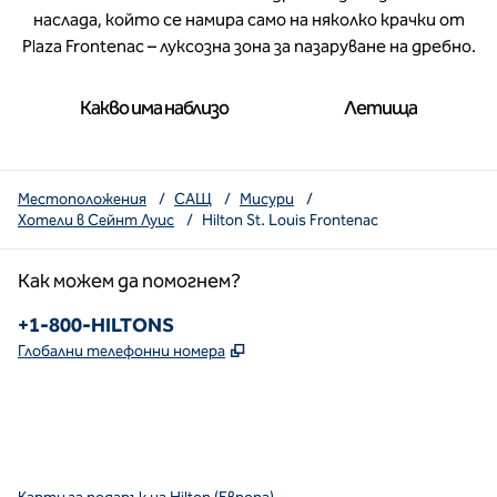
наслада, който се намира само на няколко крачки от
Plaza Frontenac – луксозна зона за пазаруване на дребно.
Какво има наблизо
Летища
Местоположения
/
САЩ
/
Мисури
/
Хотели в Сейнт Луис
/
Hilton St. Louis Frontenac
Как можем да помогнем?
Телефон:
+1-800-HILTONS
,
Отваря нов раздел
Глобални телефонни номера
x
Facebook
Instagram
YouTube
най-горният
,
Отваря нов раздел
,
Отваря нов раздел
,
Отваря нов раздел
,
отваря нов раздел
,
отваря нов раздел