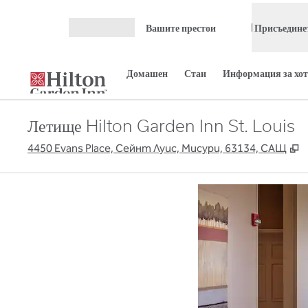
Прескачане към съдържанието
Вашите престои
Присъединет
Отваряне на меню
Домашен
Стаи
Информация за хот
Летище Hilton Garden Inn St. Louis
,
4450 Evans Place, Сейнт Луис, Мисури, 63134, САЩ