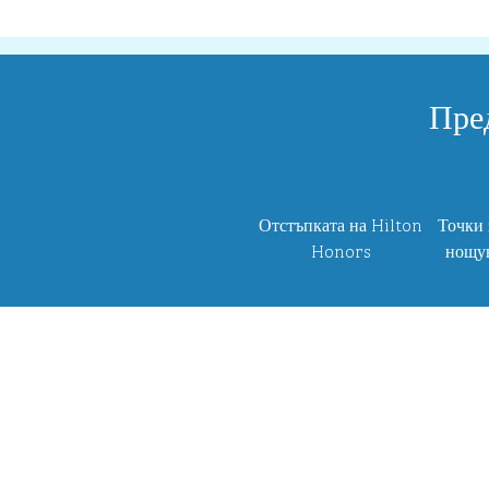
Пре
Отстъпката на Hilton
Точки 
Honors
нощув