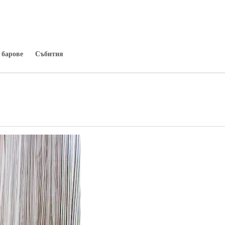
 барове
Събития