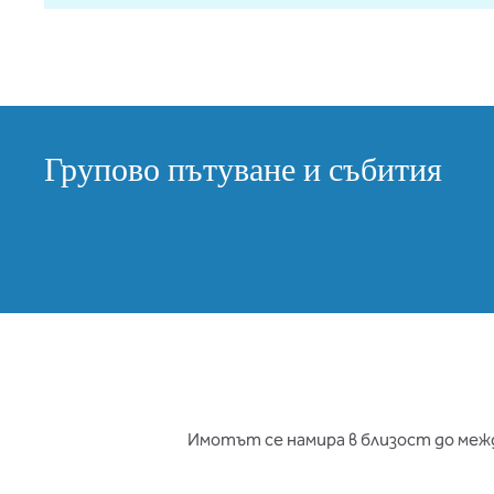
Групово пътуване и събития
Имотът се намира в близост до межд