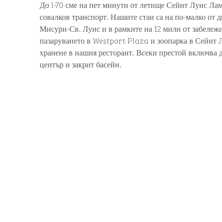
До I-70 сме на пет минути от летище Сейнт Луис Лам
совалков транспорт. Нашите стаи са на по-малко от 
Мисури-Св. Луис и в рамките на 12 мили от забележи
пазаруването в Westport Plaza и зоопарка в Сейнт Л
хранене в нашия ресторант. Всеки престой включва 
център и закрит басейн.