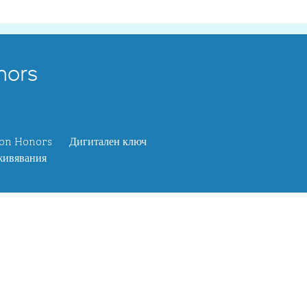
nors
ton Honors
Дигитален ключ
живявания