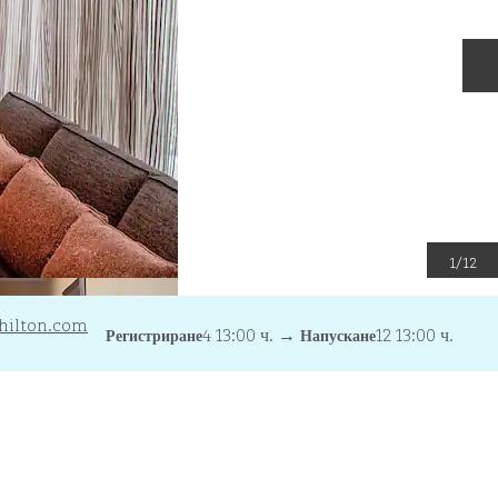
С
1
/
12
hilton.com
4 13:00 ч.
→
12 13:00 ч.
Регистриране
Напускане