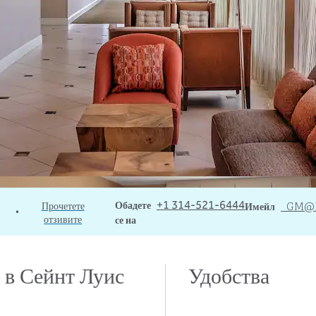
Обаждане
Обадете
ИмейлSTLNP
_GM
@
Прочетете
+1 314-521-6444
Имейл
•
отзивите
се на
 в Сейнт Луис
Удобства