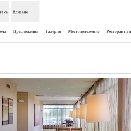
е се
Влизане
ела
Предложения
Галерия
Местоположение
Ресторанти и
Отваря нов раздел