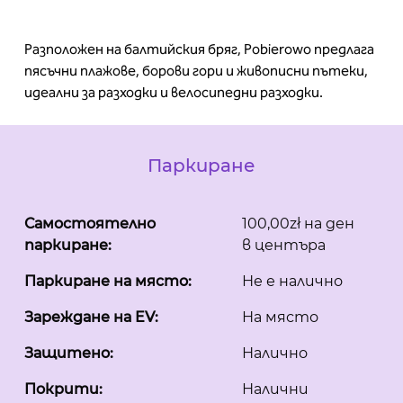
Разположен на балтийския бряг, Pobierowo предлага
пясъчни плажове, борови гори и живописни пътеки,
идеални за разходки и велосипедни разходки.
Паркиране
Самостоятелно
100,00zł на ден
паркиране:
в центъра
Паркиране на място:
Не е налично
Зареждане на EV:
На място
Защитено:
Налично
Покрити:
Налични