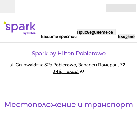
Прескачане към съдържанието
Отвори
Присъединете се
Вашите престои
Влизане
Spark by Hilton Pobierowo
,
О
ul. Grunwaldzka 82a Pobierowo, Западен Померан, 72-
346, Полша
Местоположение и транспорт