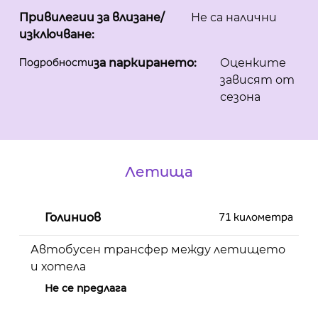
Привилегии за влизане/
Не са налични
изключване:
Подробности
за паркирането:
Оценките
зависят от
сезона
Летища
71 километра
Голиниов
Автобусен трансфер между летището
и хотела
Не се предлага