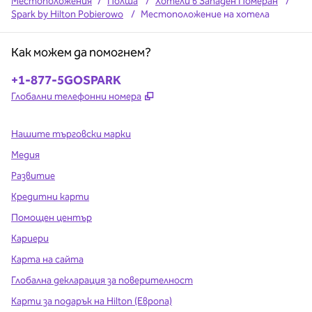
Местоположения
/
Полша
/
Хотели в Западен Померан
/
Spark by Hilton Pobierowo
/
Местоположение на хотела
Как можем да помогнем?
Телефон:
+1-877-5GOSPARK
,
Отваря нов раздел
Глобални телефонни номера
Нашите търговски марки
Медия
Развитие
Кредитни карти
Помощен център
Кариери
Карта на сайта
Глобална декларация за поверителност
Карти за подарък на Hilton (Европа)