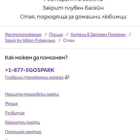
Закрит плувен басейн
Стая, подходяща за домашни любимци
Местоположения
/
Полша
/
Хотели в Западен Померан
/
Spark by Hilton Pobierowo
/
Стаи
Как можем да помогнем?
Телефон:
+1-877-5GOSPARK
,
Отваря нов раздел
Глобални телефонни номера
Нашите търговски марки
Медия
Развитие
Кредитни карти
Помощен център