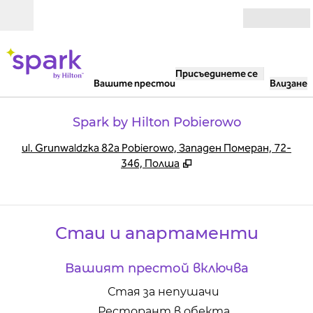
Прескачане към съдържанието
Отвори
Присъединете се
Вашите престои
Влизане
Spark by Hilton Pobierowo
,
О
ul. Grunwaldzka 82a Pobierowo, Западен Померан, 72-
346, Полша
Стаи и апартаменти
Вашият престой включва
Стая за непушачи
Ресторант в обекта