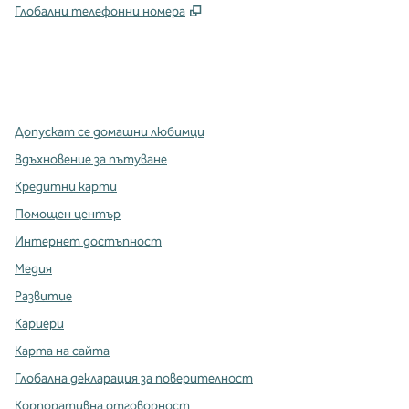
,
Отваря нов раздел
Глобални телефонни номера
x
Facebook
Instagram
,
Отваря нов раздел
,
Отваря нов раздел
,
Отваря нов раздел
Допускат се домашни любимци
Вдъхновение за пътуване
Кредитни карти
Помощен център
Интернет достъпност
Медия
Развитие
Кариери
Карта на сайта
Глобална декларация за поверителност
Корпоративна отговорност