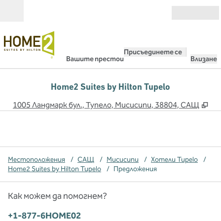
Прескачане към съдържанието
Отвори
Присъединете се
Вашите престои
Влизане
Home2 Suites by Hilton Tupelo
,
От
1005 Ландмарк бул., Тупело, Мисисипи, 38804, САЩ
Местоположения
/
САЩ
/
Мисисипи
/
Хотели Tupelo
/
Home2 Suites by Hilton Tupelo
/
Предложения
Как можем да помогнем?
Телефон:
+1-877-6HOME02