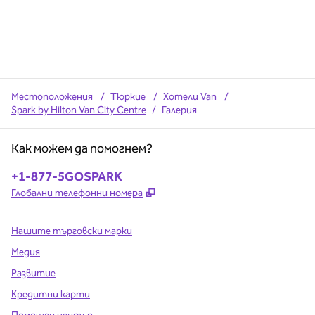
Местоположения
/
Тюркие
/
Хотели Van
/
Spark by Hilton Van City Centre
/
Галерия
Как можем да помогнем?
Телефон:
+1-877-5GOSPARK
,
Отваря нов раздел
Глобални телефонни номера
Нашите търговски марки
Медия
Развитие
Кредитни карти