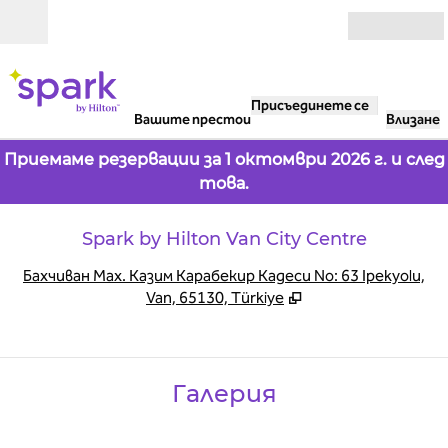
Прескачане към съдържанието
Отвори
Присъединете се
Вашите престои
Влизане
Приемаме резервации за 1 октомври 2026 г. и след
това.
Spark by Hilton Van City Centre
,
О
Бахчиван Мах. Казим Карабекир Кадеси No: 63 Ipekyolu,
Van, 65130, Türkiye
Галерия