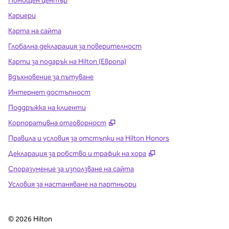
Помощен център
Кариери
Карта на сайта
Глобална декларация за поверителност
Карти за подарък на Hilton (Европа)
Вдъхновение за пътуване
Интернет достъпност
Поддръжка на клиенти
,
Отваря нов раздел
Корпоративна отговорност
Правила и условия за отстъпки на Hilton Honors
,
Отваря нов разде
Декларация за робство и трафик на хора
Споразумение за използване на сайта
Условия за настаняване на партньори
©
2026
Hilton