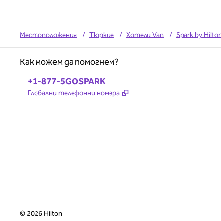
Местоположения
/
Тюркие
/
Хотели Van
/
Spark by Hilto
Как можем да помогнем?
Телефон:
+1-877-5GOSPARK
,
Отваря нов раздел
Глобални телефонни номера
©
2026
Hilton