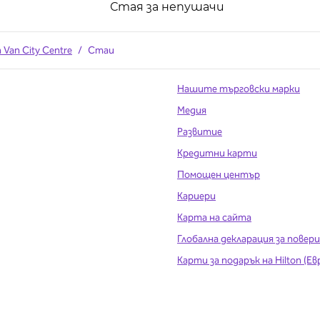
Стая за непушачи
n Van City Centre
/
Стаи
Нашите търговски марки
Медия
Развитие
Кредитни карти
Помощен център
Кариери
Карта на сайта
Глобална декларация за пове
Карти за подарък на Hilton (Ев