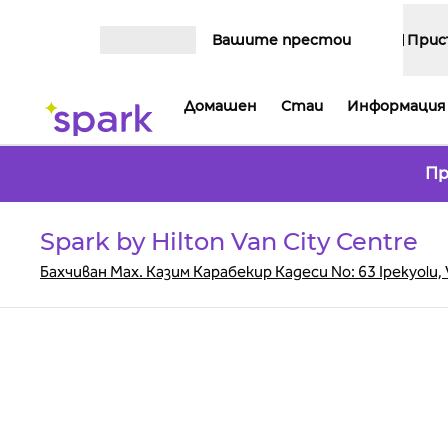
Прескачане към съдържанието
Вашите престои
Прис
Отваряне на меню
Домашен
Стаи
Информация 
Пр
Spark by Hilton Van City Centre
Бахчиван Мах. Казим Карабекир Кадеси No: 63 Ipekyolu, 