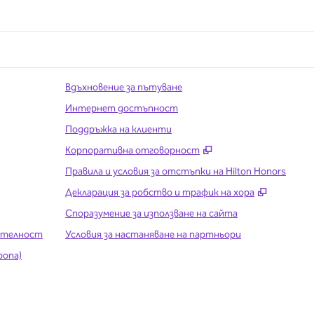
Вдъхновение за пътуване
Интернет достъпност
Поддръжка на клиенти
,
Отваря нов разде
Корпоративна отговорност
Правила и условия за отстъпки на Hilton Honors
,
Отваря 
Декларация за робство и трафик на хора
Споразумение за използване на сайта
рителност
Условия за настаняване на партньори
ропа)