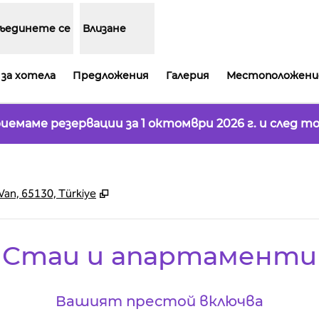
ъединете се
Влизане
за хотела
Предложения
Галерия
Местоположени
иемаме резервации за 1 октомври 2026 г. и след то
,
Отваря нов раздел
Van, 65130, Türkiye
Стаи и апартаменти
Вашият престой включва