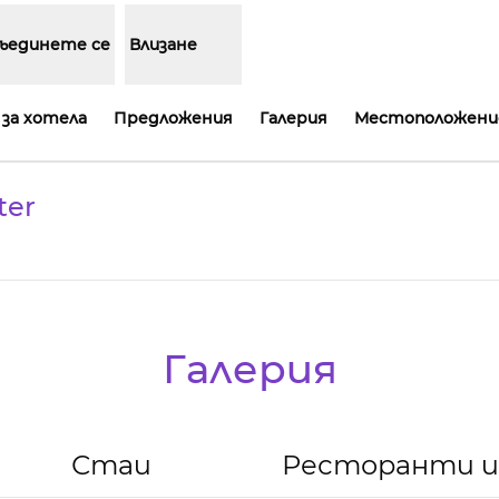
ъединете се
Влизане
за хотела
Предложения
Галерия
Местоположени
ter
здел
Галерия
Стаи
Ресторанти и