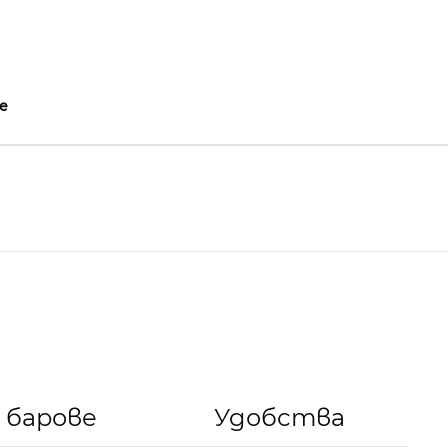
е
 барове
Удобства