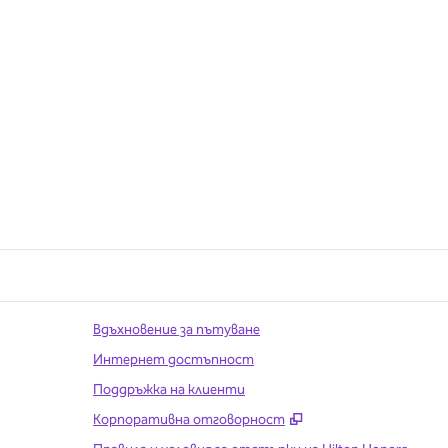
Вдъхновение за пътуване
Интернет достъпност
Поддръжка на клиенти
,
Отваря нов разде
Корпоративна отговорност