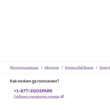
Местоположения
/
Австрия
/
Хотели във Виена
/
Spark 
Как можем да помогнем?
Телефон:
+1-877-5GOSPARK
,
Отваря нов раздел
Глобални телефонни номера