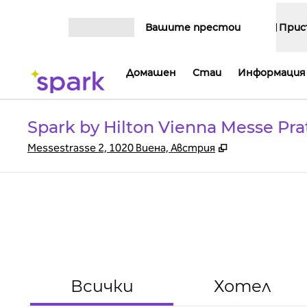
Прескачане към съдържанието
Вашите престои
Прис
Отваряне на меню
Домашен
Стаи
Информация 
Spark by Hilton Vienna Messe Pra
,
Отваря нов ра
Messestrasse 2, 1020 Виена, Австрия
Всички
Хотел