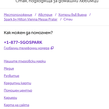
Стая, подходяща за домашни любимци
Местоположения
/
Австрия
/
Хотели във Виена
/
Spark by Hilton Vienna Messe Prater
/
Стаи
Как можем да помогнем?
Телефон:
+1-877-5GOSPARK
,
Отваря нов раздел
Глобални телефонни номера
Нашите търговски марки
Медия
Развитие
Кредитни карти
Помощен център
Кариери
Карта на сайта