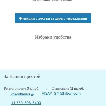
Функции с достъп за хора с увреждания
Избрани удобства
ФИТНЕС ЦЕНТЪР
За Вашия престой
Регистриране
3 сл.об.
→
Отписване
11 пр.об.
VISAP_GM@hilton.com
Упътвания
,
Отваря нов раздел
+1 559-608-6400