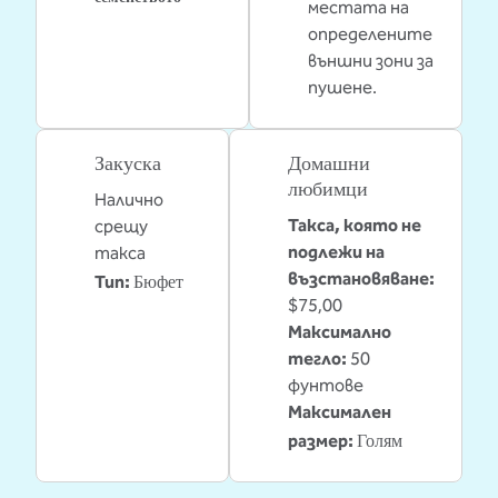
местата на
определените
външни зони за
пушене.
Закуска
Домашни
любимци
Налично
Такса, която не
срещу
подлежи на
такса
Бюфет
възстановяване:
Тип:
$75,00
Максимално
тегло:
50
фунтове
Максимален
Голям
размер: