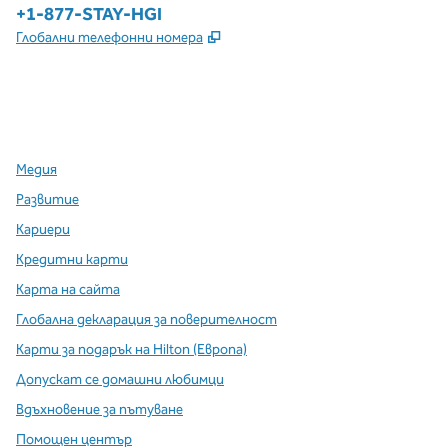
Телефон:
+1-877-STAY-HGI
,
Отваря нов раздел
Глобални телефонни номера
x
Facebook
Instagram
,
Отваря нов раздел
,
Отваря нов раздел
,
Отваря нов раздел
Медия
Развитие
Кариери
Кредитни карти
Карта на сайта
Глобална декларация за поверителност
Карти за подарък на Hilton (Европа)
Допускат се домашни любимци
Вдъхновение за пътуване
Помощен център