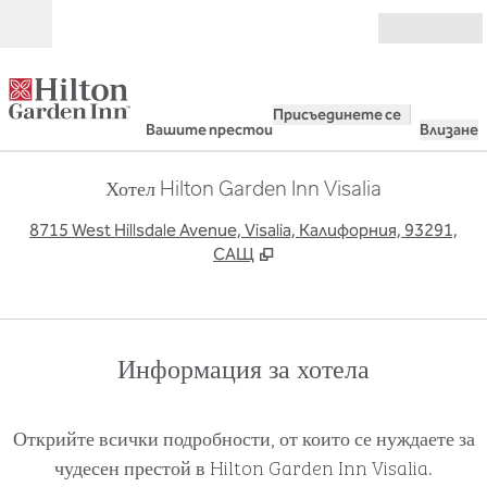
Прескачане към съдържанието
Отвори
Присъединете се
Вашите престои
Влизане
Хотел Hilton Garden Inn Visalia
,
О
8715 West Hillsdale Avenue, Visalia, Калифорния, 93291,
САЩ
Информация за хотела
Открийте всички подробности, от които се нуждаете за
чудесен престой в Hilton Garden Inn Visalia.