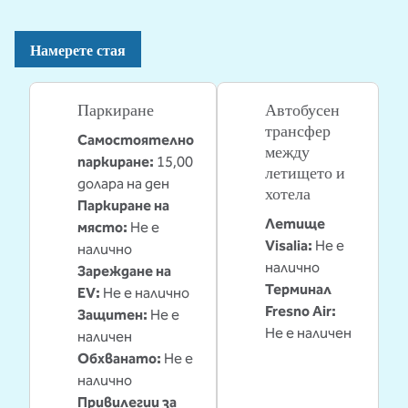
Намерете стая
Паркиране
Автобусен
трансфер
Самостоятелно
между
паркиране
:
15,00
летището и
долара на ден
хотела
Паркиране на
Летище
място
:
Не е
Visalia:
Не е
налично
налично
Зареждане на
Терминал
EV
:
Не е налично
Fresno Air
:
Защитен
:
Не е
Не е наличен
наличен
Обхванато
:
Не е
налично
Привилегии за