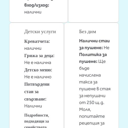
вход/изход
:
налични
Детски услуги
Без дим
Креватчета
:
Налични стаи
за пушене:
Не
налични
Грижа за деца
:
Политика за
пушене:
Ще
Не е налична
бъде
Детско меню
:
начислена
Не е налично
такса за
Потвърдени
пушене в стая
стаи за
за непушачи
свързване
:
от 250 щ.д.
Налични
Моля,
Подробности,
попитайте
подходящи за
рецепция за
семейството