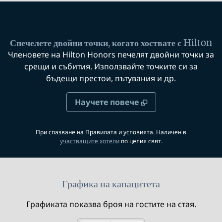
Спечелете двойни точки, когато хоствате с Hilton
Членовете на Hilton Honors печелят двойни точки за
срещи и събития. Използвайте точките си за
бъдещи престои, пътувания и др.
Научете повече
При спазване на Правилата и условията. Наличен в
,
отваря нов раздел
участващите хотели
по целия свят.
Графика на капацитета
Графиката показва броя на гостите на стая.