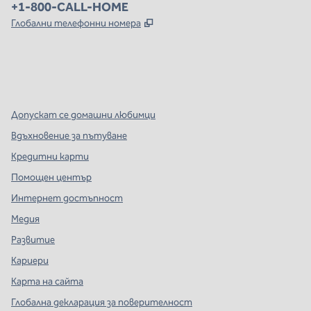
Телефон:
+1-800-CALL-HOME
,
Отваря нов раздел
Глобални телефонни номера
x
Facebook
Instagram
,
Отваря нов раздел
,
Отваря нов раздел
,
Отваря нов раздел
Допускат се домашни любимци
Вдъхновение за пътуване
Кредитни карти
Помощен център
Интернет достъпност
Медия
Развитие
Кариери
Карта на сайта
Глобална декларация за поверителност