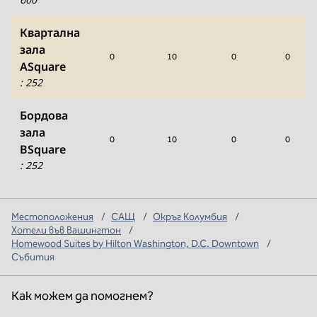
Квартална
зала
0
10
0
0
ASquare
:
252
Бордова
зала
0
10
0
0
BSquare
:
252
Местоположения
/
САЩ
/
Окръг Колумбия
/
Хотели във Вашингтон
/
Homewood Suites by Hilton Washington, D.C. Downtown
/
Събития
Как можем да помогнем?