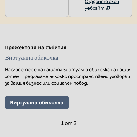
Създайте своя
уебсайт
Прожектори на събития
Виртуална обиколка
Насладете се на нашата виртуална обиколка на нашия
хотел. Предлагаме няколко пространствени уговорки
за Вашия бизнес или социален повод.
,
Отваря нов раздел
Виртуална обиколка
Предишен карусел, 2 от 2
Следващо зарежда
1 от 2
Карусел 1 от 2