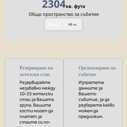
2 304
кв. фута
Квадратни фута
Общо пространство за събития
кв. фута
кв. м.
Резервиране на
Организиране на
хотелски стаи
събитие
Резервирайте
Изпратете
незабавно между
данните за
10-25 хотелски
Вашето
стаи за Вашата
събитие, за да
група. Вашите
разберете какво
гости могат да
можем да
платят за
предложим.
стаите си по-