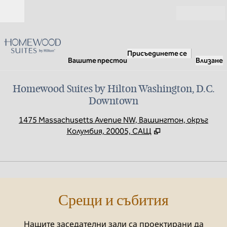
Прескачане към съдържанието
Отвори
Присъединете се
Вашите престои
Влизане
Homewood Suites by Hilton Washington, D.C.
Downtown
,
О
1475 Massachusetts Avenue NW, Вашингтон, окръг
Колумбия, 20005, САЩ
1
/
10
предходно изображение
сле
1 от 10
Срещи и събития
Нашите заседателни зали са проектирани да