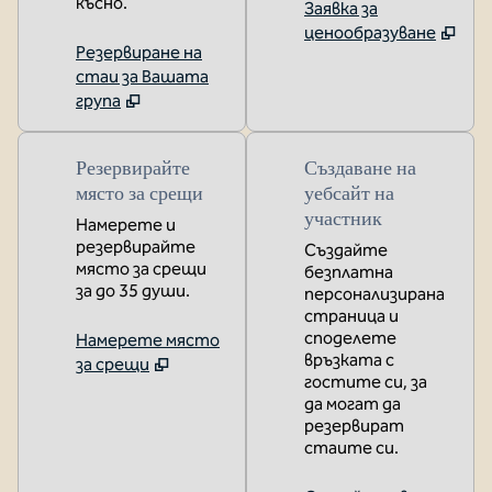
късно.
Заявка за
ценообразуване
Резервиране на
стаи за Вашата
група
Резервирайте
Създаване на
място за срещи
уебсайт на
участник
Намерете и
резервирайте
Създайте
място за срещи
безплатна
за до 35 души.
персонализирана
страница и
споделете
Намерете място
връзката с
за срещи
гостите си, за
да могат да
резервират
стаите си.