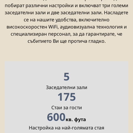
побират различни настройки и включват три големи
заседателни зали и две заседателни зали. Насладете
се на нашите удобства, включително
високоскоростен WiFi, аудиовизуална технология и
специализиран персонал, за да гарантирате, че
събитието Ви ще протича гладко.
5
Заседателни зали
175
Стаи за гости
600
кв. фута
Квадратни фута
Настройка на най-голямата стая