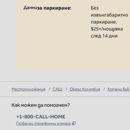
Данни
за паркиране:
Без
извънгабаритно
паркиране.
$25+/нощувка
след 14 дни
Местоположения
/
САЩ
/
Окръг Колумбия
/
Хотели във
Как можем да помогнем?
Телефон:
+1-800-CALL-HOME
,
Отваря нов раздел
Глобални телефонни номера