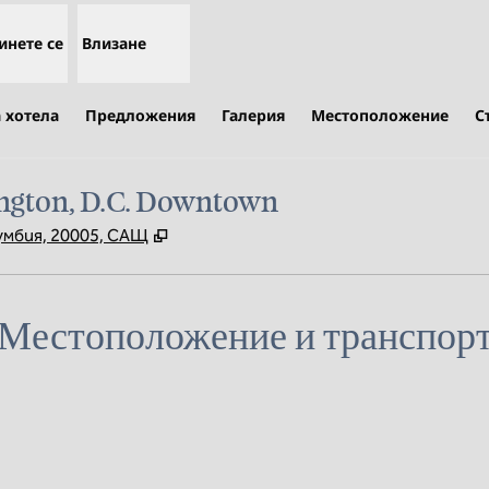
инете се
Влизане
 хотела
Предложения
Галерия
Местоположение
С
ngton, D.C. Downtown
,
Отваря нов раздел
умбия, 20005, САЩ
Местоположение и транспор