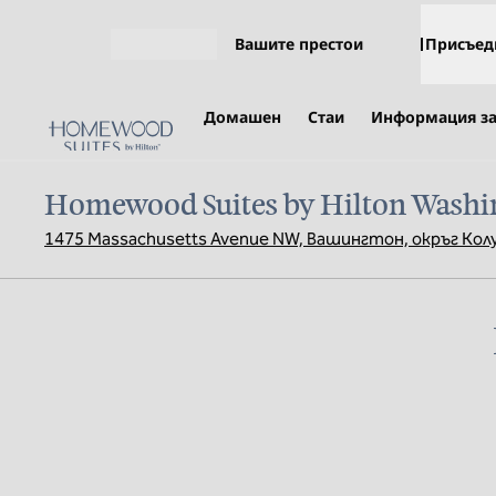
Прескачане към съдържанието
Вашите престои
Присъед
Отваряне на меню
Домашен
Стаи
Информация за
Homewood Suites by Hilton Washi
1475 Massachusetts Avenue NW, Вашингтон, окръг Кол