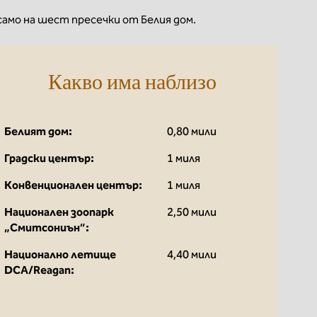
 само на шест пресечки от Белия дом.
Какво има наблизо
Белият дом:
0,80 мили
Градски център:
1 миля
Конвенционален център:
1 миля
Национален зоопарк
2,50 мили
„Смитсониън“:
Национално летище
4,40 мили
DCA/Reagan: