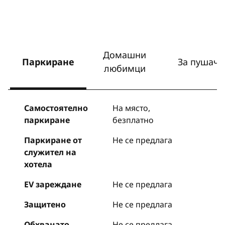
Домашни
Паркиране
За пушачи
любимци
Самостоятелно
На място
,
паркиране
безплатно
Паркиране от
Не се предлага
служител на
хотела
EV зареждане
Не се предлага
Защитено
Не се предлага
Обхванато
Не се предлага