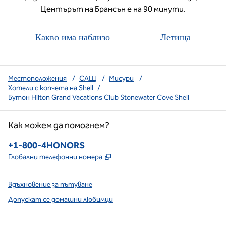
Центърът на Брансън е на 90 минути.
Какво има наблизо
Летища
Местоположения
/
САЩ
/
Мисури
/
Хотели с копчета на Shell
/
Бутон Hilton Grand Vacations Club Stonewater Cove Shell
Как можем да помогнем?
Телефон:
+1-800-4HONORS
,
Отваря нов раздел
Глобални телефонни номера
Вдъхновение за пътуване
Допускат се домашни любимци