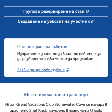
,
Отваря но
Групово резервиране на стаи
,
Отваря
Създаване на уебсайт на участник
Организиране на събитие
Изпратете данните за Вашето събитие, за
да разберете какво можем да предложим.
Заявка за ценообразуване
Местоположение и транспорт
Hilton Grand Vacations Club Stonewater Cove се намира в
градчето Shell Knob, сгушено в планината Озарк.