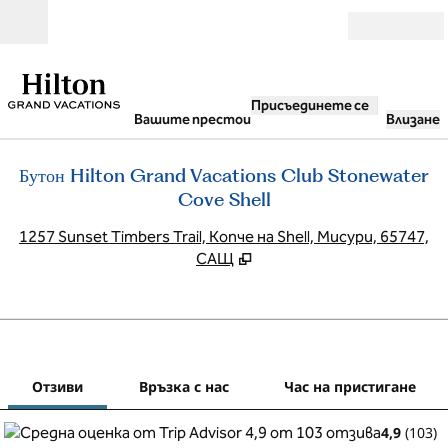
Прескачане към съдържанието
Отвори
Присъединете се
Вашите престои
Влизане
Бутон Hilton Grand Vacations Club Stonewater
Cove Shell
,
О
1257 Sunset Timbers Trail, Копче на Shell, Мисури, 65747,
САЩ
1
/
12
предходно изображение
сле
1 от 12
Връзка с нас
Отзиви
Връзка с нас
Час на пристигане
4,9
(
103
)