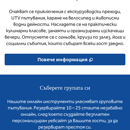
Очакват се приключения с екскурзоводски преходи,
UTV пътувания, каране на велосипед и живописни
водни дейности. Насладете се на практически
кулинарни класове, занаяти и организирани изскачащи
вечери. Отпуснете се с огньове, круизи по залез, йога и
социални събития, които събират всеки гост заедно.
,
Отваря нов ра
Повече информация
Съберете групата си
Нашите онлайн инструменти улесняват груповите
пътувания. Резервирайте 10 – 25 стаите незабавно
онлайн, след което създайте безплатен
персонализиран уебсайт за Вашите гости, за да
резервират престоя си.