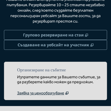
пътувания. Резервирайте 10 – 25 стаите незабавно
онлайн, след което създайте безплатен
персонализиран уебсайт за Вашите гости, за да
резервират престоя си.
,
Отваря но
Групово резервиране на стаи
,
Отваря
Създаване на уебсайт на участник
Организиране на събитие
Изпратете данните за Вашето събитие, за
да разберете какво можем да предложим.
Заявка за ценообразуване