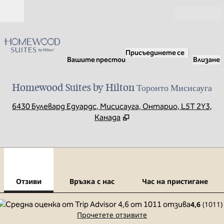
Прескачане към съдържанието
Отвори
Присъединете се
Вашите престои
Влизане
Homewood Suites by Hilton Торонто Мисисауга
,
О
6430 Булевард Едуардс, Мисисауга, Онтарио, L5T 2Y3,
Канада
1
/
12
предходно изображение
сле
1 от 12
Връзка с нас
Отзиви
Връзка с нас
Час на пристигане
4,6
(
1011
)
Прочетете отзивите