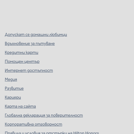
x
Facebook
Instagram
,
Отваря нов раздел
,
Отваря нов раздел
,
Отваря нов раздел
Допускат се домашни любимци
Вдъхновение за пътуване
Кредитни карти
Помощен център
Интернет достъпност
Медия
Развитие
Кариери
Карта на сайта
Глобална декларация за поверителност
Корпоративна отговорност
Правила и условия за отстъпки на Hilton Honors