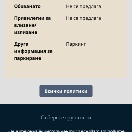
Обхванато
Не се предлага
Привилегии за
Не се предлага
влизане/
излизане
Друга
Паркинг
информация за
паркиране
Всички политики
Съберете групата си
Нашите онлайн инструменти улесняват груповите