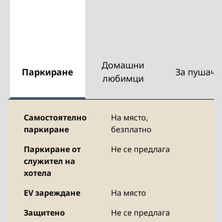
Домашни
Паркиране
За пушачи
любимци
Самостоятелно
На място
,
паркиране
безплатно
Паркиране от
Не се предлага
служител на
хотела
EV зареждане
На място
Защитено
Не се предлага