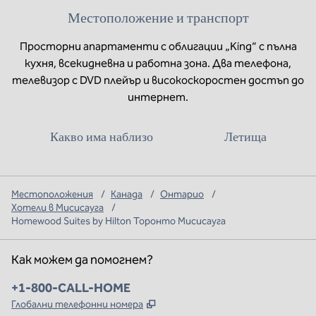
Местоположение и транспорт
Просторни апартаменти с облигации „King“ с пълна
кухня, всекидневна и работна зона. Два телефона,
телевизор с DVD плейър и високоскоростен достъп до
интернет.
Какво има наблизо
Летища
Местоположения
/
Канада
/
Онтарио
/
Хотели в Мисисауга
/
Homewood Suites by Hilton Торонто Мисисауга
Как можем да помогнем?
Телефон:
+1-800-CALL-HOME
,
Отваря нов раздел
Глобални телефонни номера