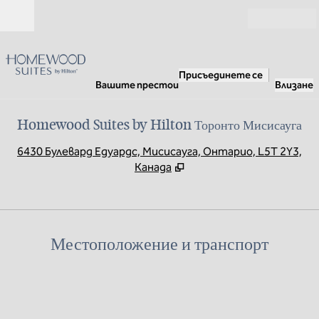
Прескачане към съдържанието
Отвори
Присъединете се
Вашите престои
Влизане
Homewood Suites by Hilton Торонто Мисисауга
,
О
6430 Булевард Едуардс, Мисисауга, Онтарио, L5T 2Y3,
Канада
Местоположение и транспорт