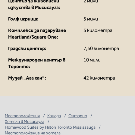
Център за живописни
2 мили
изкуства в Мисисауга:
Голф игрища:
5 мили
Комплекси за пазаруване
5 километра
Heartland/Square One:
Градски център:
7,50 километра
Международен център в
10 мили
Торонто:
Музей „Ага хан“:
42 километра
Местоположения
/
Канада
/
Онтарио
/
Хотели в Мисисауга
/
Homewood Suites by Hilton Toronto Mississauga
/
Местоположение на хотела