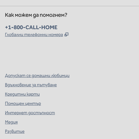
Как можем да помогнем?
Телефон:
+1-800-CALL-HOME
,
Отваря нов раздел
Глобални телефонни номера
x
Facebook
Instagram
,
Отваря нов раздел
,
Отваря нов раздел
,
Отваря нов раздел
Допускат се домашни любимци
Вдъхновение за пътуване
Кредитни карти
Помощен център
Интернет достъпност
Медия
Развитие