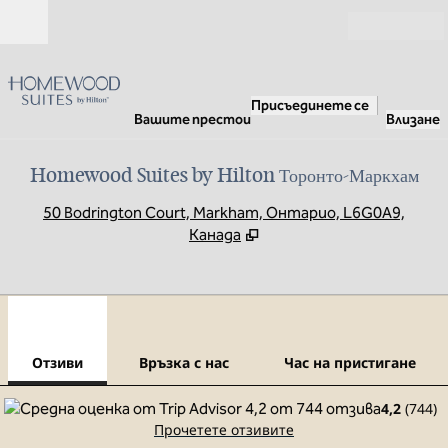
Прескачане към съдържанието
Отвори
Присъединете се
Вашите престои
Влизане
Homewood Suites by Hilton Торонто-Маркхам
,
О
50 Bodrington Court, Markham, Онтарио, L6G0A9,
Канада
1
/
12
предходно изображение
сле
1 от 12
Връзка с нас
Отзиви
Връзка с нас
Час на пристигане
4,2
(
744
)
Прочетете отзивите