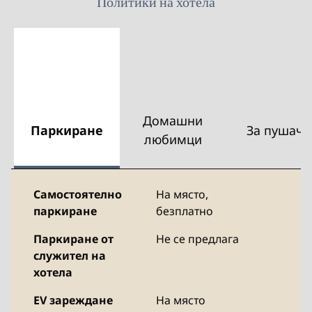
Политики на хотела
Домашни
Паркиране
За пушачи
любимци
Самостоятелно
На място
,
паркиране
безплатно
Паркиране от
Не се предлага
служител на
хотела
EV зареждане
На място