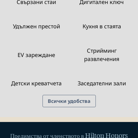
Свързани стаи
Дигитален ключ
Удължен престой
Кухня в стаята
Стрийминг
EV зареждане
развлечения
Детски креватчета
Заседателни зали
Всички удобства
Предимства от членството в Hilton Honors