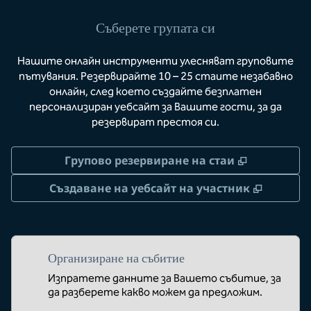
Съберете групата си
Нашите онлайн инструменти улесняват груповите
пътувания. Резервирайте 10 – 25 стаите незабавно
онлайн, след което създайте безплатен
персонализиран уебсайт за Вашите гости, за да
резервират престоя си.
,
Отваря но
Групово резервиране на стаи
,
Отваря
Създаване на уебсайт на участник
Организиране на събитие
Изпратете данните за Вашето събитие, за
да разберете какво можем да предложим.