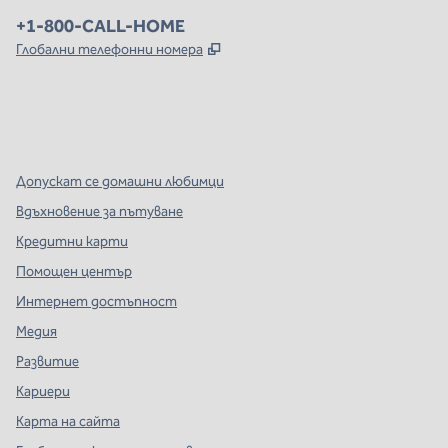
Телефон:
+1-800-CALL-HOME
,
Отваря нов раздел
Глобални телефонни номера
x
Facebook
Instagram
,
Отваря нов раздел
,
Отваря нов раздел
,
Отваря нов раздел
Допускат се домашни любимци
Вдъхновение за пътуване
Кредитни карти
Помощен център
Интернет достъпност
Медия
Развитие
Кариери
Карта на сайта