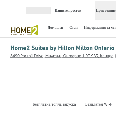
Прескачане към съдържанието
Вашите престои
Присъединет
Отваряне на меню
Домашен
Стаи
Информация за хот
Home2 Suites by Hilton Milton Ontario
8490 Parkhill Drive, Милтън, Онтарио, L9T 9B3, Канада
Безплатна топла закуска
Безплатен Wi-Fi