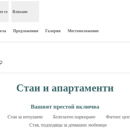
е се
Влизане
ела
Предложения
Галерия
Местоположение
,
Отваря нов раздел
Стаи и апартаменти
Вашият престой включва
Стая за непушачи
Безплатно паркиране
Фитнес цен
Стая, подходяща за домашни любимци