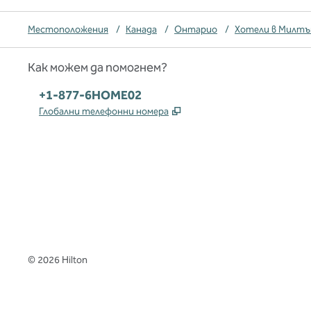
Местоположения
/
Канада
/
Онтарио
/
Хотели в Милтъ
Как можем да помогнем?
Телефон:
+1-877-6HOME02
,
Отваря нов раздел
Глобални телефонни номера
x
Facebook
Instagram
,
Отваря нов раздел
,
Отваря нов раздел
,
Отваря нов раздел
©
2026
Hilton