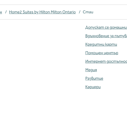
н
/
Home2 Suites by Hilton Milton Ontario
/
Стаи
Допускат се домашни
Вдъхновение за пътув
Кредитни карти
Помощен център
Интернет достъпно
Медия
Развитие
Кариери