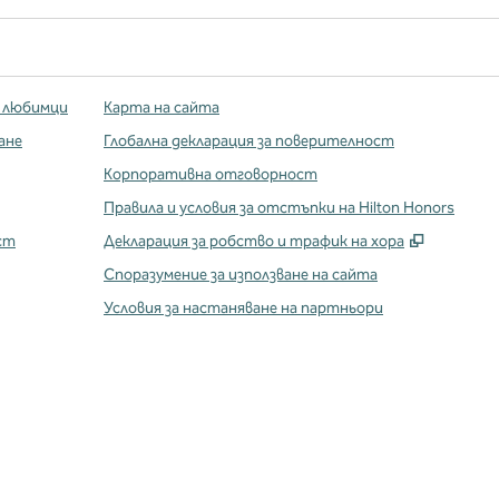
 любимци
Карта на сайта
ане
Глобална декларация за поверителност
Корпоративна отговорност
Правила и условия за отстъпки на Hilton Honors
,
Отваря 
ст
Декларация за робство и трафик на хора
Споразумение за използване на сайта
Условия за настаняване на партньори