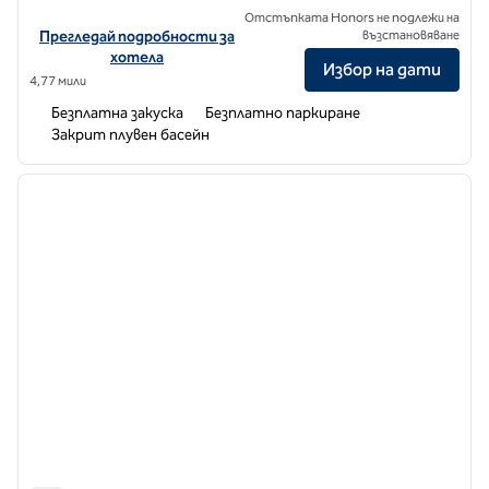
Отстъпката Honors не подлежи на
Вижте подробности за хотела за Корпоративния център на ле
Прегледай подробности за
възстановяване
хотела
Избор на дати
4,77 мили
Безплатна закуска
Безплатно паркиране
Закрит плувен басейн
1
/
13
предходно изображение
следв
1 от 13