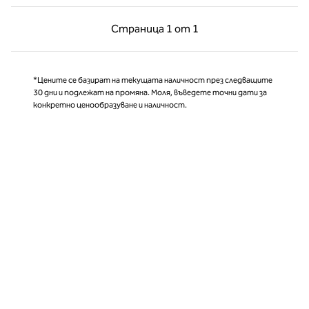
Предишна страница, 1 от 1
Следваща страни
Страница
1 от 1
Страница 1 от 1
*Цените се базират на текущата наличност през следващите
30 дни и подлежат на промяна. Моля, въведете точни дати за
конкретно ценообразуване и наличност.