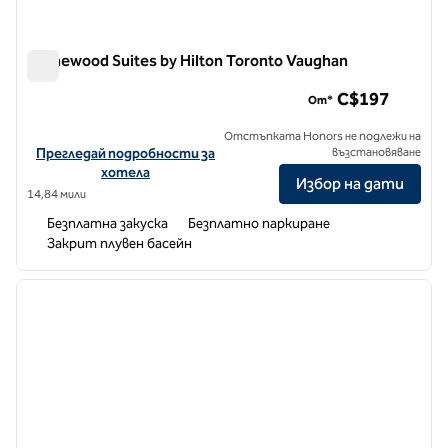
Homewood Suites by Hilton Toronto Vaughan
Homewood Suites by Hilton Toronto Vaughan
C$197
От*
Отстъпката Honors не подлежи на
Вижте подробности за хотела за Homewood Suites by Hilton T
Прегледай подробности за
възстановяване
хотела
Избор на дати
14,84 мили
Безплатна закуска
Безплатно паркиране
Закрит плувен басейн
1
/
12
предходно изображение
следв
1 от 12