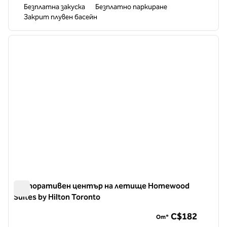
Безплатна закуска
Безплатно паркиране
Закрит плувен басейн
1
/
12
предходно изображение
следв
1 от 12
Корпоративен център на летище Homewood
Suites by Hilton Toronto
Корпоративен център на летище Homewood Suites by Hi
C$182
От*