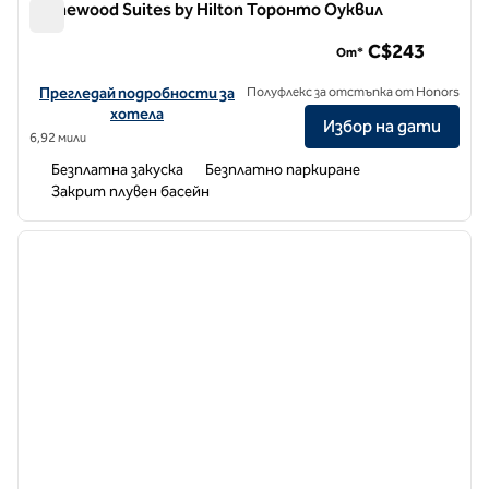
Homewood Suites by Hilton Торонто Оуквил
Homewood Suites by Hilton Торонто Оуквил
C$243
От*
Вижте подробности за хотела за Homewood Suites by Hilton Tor
Прегледай подробности за
Полуфлекс за отстъпка от Honors
хотела
Избор на дати
6,92 мили
Безплатна закуска
Безплатно паркиране
Закрит плувен басейн
1
/
12
предходно изображение
следв
1 от 12