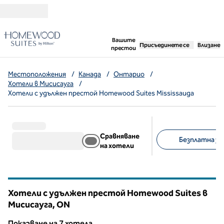
Прескачане към съдържанието
,
отваря нов раздел
Вашите
Присъединете се
Влизане
престои
Местоположения
/
Канада
/
Онтарио
/
Хотели в Мисисауга
/
Хотели с удължен престой Homewood Suites Mississauga
Сравняване
Безплатна зак
на хотели
Предложени филт
Хотели с удължен престой Homewood Suites в
Мисисауга,
ON
Онтарио
Показване на 7 хотела