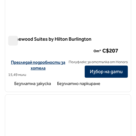
Homewood Suites by Hilton Burlington
Homewood Suites by Hilton Burlington
C$207
От*
Вижте подробности за хотела за Homewood Suites by Hilton Bu
Прегледай подробности за
Полуфлекс за отстъпка от Honors
хотела
Избор на дати
15,49 мили
Безплатна закуска
Безплатно паркиране
1
/
12
предходно изображение
следв
1 от 12