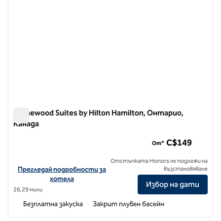
Homewood Suites by Hilton Hamilton, Онтарио,
Канада
Homewood Suites by Hilton Hamilton, Онтарио, Канада
C$149
От*
Отстъпката Honors не подлежи на
Вижте подробности за хотела за Homewood Suites by Hilton H
Прегледай подробности за
възстановяване
хотела
Избор на дати
26,29 мили
Безплатна закуска
Закрит плувен басейн