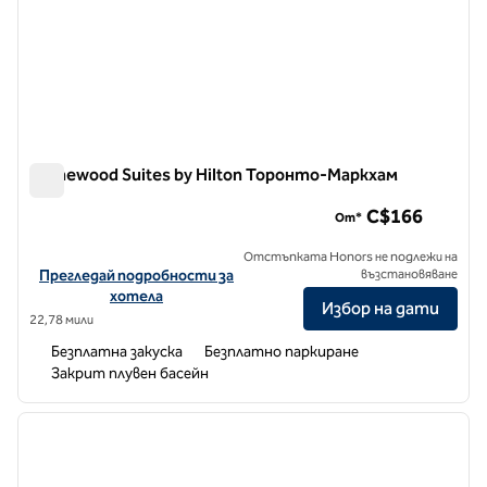
Homewood Suites by Hilton Торонто-Маркхам
Homewood Suites by Hilton Торонто-Маркхам
C$166
От*
Отстъпката Honors не подлежи на
Вижте подробности за хотела за Homewood Suites by Hilton 
Прегледай подробности за
възстановяване
хотела
Избор на дати
22,78 мили
Безплатна закуска
Безплатно паркиране
Закрит плувен басейн
1
/
12
предходно изображение
следв
1 от 12