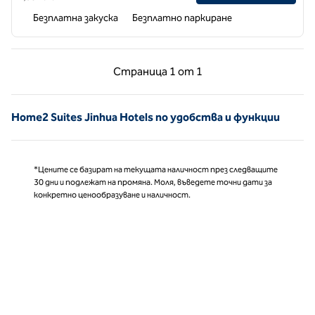
Безплатна закуска
Безплатно паркиране
Предишна страница, 1 от 1
Следваща страни
Страница
1 от 1
Страница 1 от 1
Home2 Suites Jinhua Hotels по удобства и функции
*Цените се базират на текущата наличност през следващите
30 дни и подлежат на промяна. Моля, въведете точни дати за
конкретно ценообразуване и наличност.