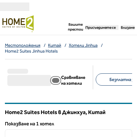
Прескачане към съдържанието
,
отваря нов раздел
Вашите
Присъединете се
Влизане
престои
Местоположения
/
Китай
/
Хотели Jinhua
/
Home2 Suites Jinhua Hotels
Сравняване
Безплатна зак
на хотели
Предложени филт
Home2 Suites Hotels в Джинхуа, Китай
Показване на 1 хотел
1
/
12
Показване на 1 хотел
предходно изображение
следв
1 от 12