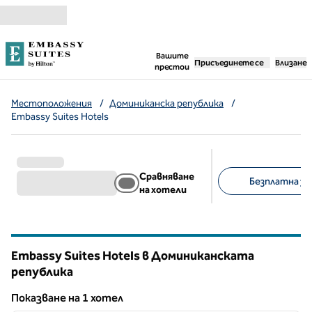
Прескачане към съдържанието
,
отваря нов раздел
Вашите
Присъединете се
Влизане
престои
Местоположения
/
Доминиканска република
/
Embassy Suites Hotels
Сравняване
Безплатна зак
на хотели
Предложени филт
Embassy Suites Hotels в Доминиканската
република
Показване на 1 хотел
1
/
12
Показване на 1 хотел