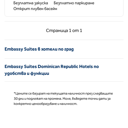
Безплатна закуска
Безплатно паркиране
Открит плувен басейн
Предишна страница, 1 от 1
Следваща страни
Страница
1 от 1
Страница 1 от 1
Embassy Suites в хотели по град
Embassy Suites Dominican Republic Hotels по
удобства и функции
*Цените се базират на текущата наличност през следващите
30 дни и подлежат на промяна. Моля, въведете точни дати за
конкретно ценообразуване и наличност.