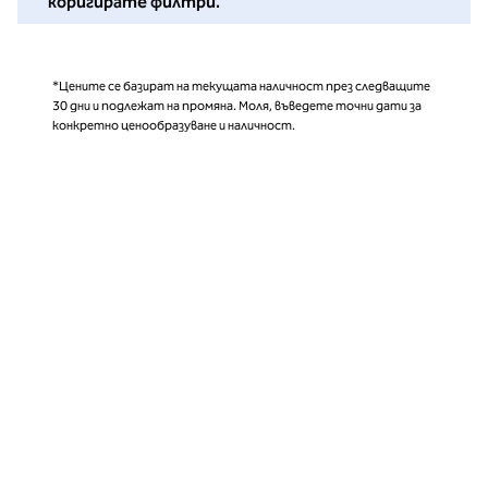
коригирате филтри.
*Цените се базират на текущата наличност през следващите
30 дни и подлежат на промяна. Моля, въведете точни дати за
конкретно ценообразуване и наличност.