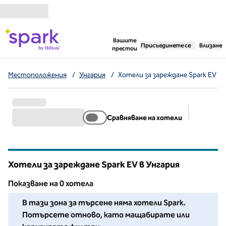
Прескачане към съдържанието
,
отваря нов раздел
Вашите
Присъединете се
Влизане
престои
Местоположения
/
Унгария
/
Хотели за зареждане Spark EV
Сравняване на хотели
Предлож
Хотели за зареждане Spark EV в Унгария
Показване на 0 хотела
Не можахме да намерим хотели за Вас в този район. Рег
В тази зона за търсене няма хотели Spark.
Потърсете отново, като мащабирате или