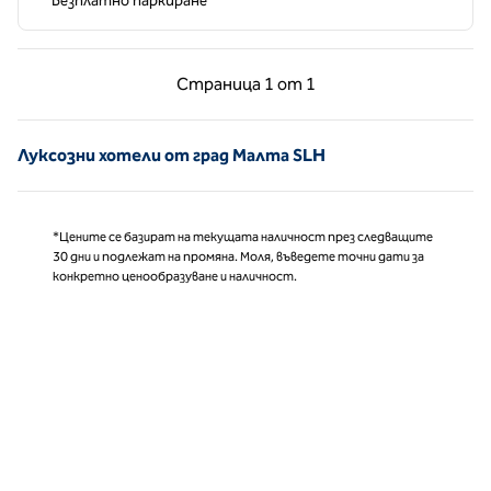
Безплатно паркиране
Предишна страница, 1 от 1
Следваща страни
Страница
1 от 1
Страница 1 от 1
Луксозни хотели от град Малта SLH
*Цените се базират на текущата наличност през следващите
30 дни и подлежат на промяна. Моля, въведете точни дати за
конкретно ценообразуване и наличност.