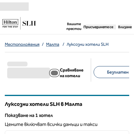
Прескачане към съдържанието
,
отваря нов раздел
Вашите
Присъединете се
Влизане
престои
Местоположения
/
Малта
/
Луксозни хотели SLH
Сравняване
Безплатен пар
на хотели
Предложени филт
Луксозни хотели SLH в Малта
Показване на 1 хотел
Показване на 1 хотел
Цените включват всички данъци и такси
1
/
12
предходно изображение
следв
1 от 12