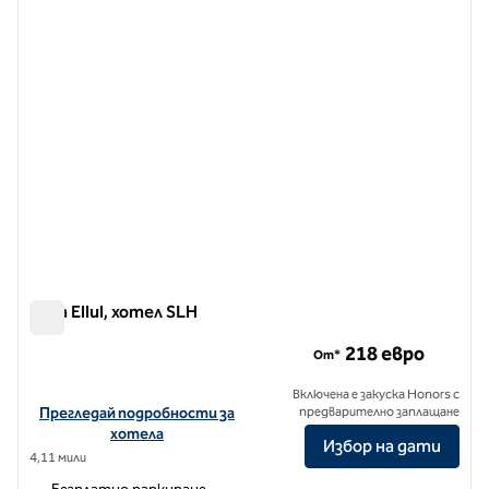
Casa Ellul, хотел SLH
Casa Ellul, хотел SLH
218 евро
От*
Включена е закуска Honors с
Вижте подробности за хотела за Casa Ellul, SLH Hotel
Прегледай подробности за
предварително заплащане
хотела
Избор на дати
4,11 мили