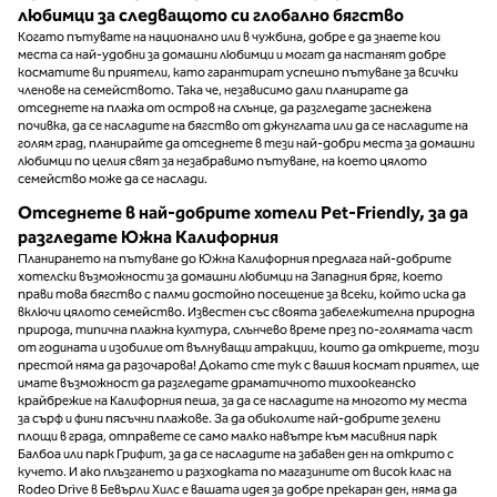
любимци за следващото си глобално бягство
Когато пътувате на национално или в чужбина, добре е да знаете кои
места са най-удобни за домашни любимци и могат да настанят добре
косматите ви приятели, като гарантират успешно пътуване за всички
членове на семейството. Така че, независимо дали планирате да
отседнете на плажа от остров на слънце, да разгледате заснежена
почивка, да се насладите на бягство от джунглата или да се насладите на
голям град, планирайте да отседнете в тези най-добри места за домашни
любимци по целия свят за незабравимо пътуване, на което цялото
семейство може да се наслади.
Отседнете в най-добрите хотели Pet-Friendly, за да
разгледате Южна Калифорния
Планирането на пътуване до Южна Калифорния предлага най-добрите
хотелски възможности за домашни любимци на Западния бряг, което
прави това бягство с палми достойно посещение за всеки, който иска да
включи цялото семейство. Известен със своята забележителна природна
природа, типична плажна култура, слънчево време през по-голямата част
от годината и изобилие от вълнуващи атракции, които да откриете, този
престой няма да разочарова! Докато сте тук с вашия космат приятел, ще
имате възможност да разгледате драматичното тихоокеанско
крайбрежие на Калифорния пеша, за да се насладите на многото му места
за сърф и фини пясъчни плажове. За да обиколите най-добрите зелени
площи в града, отправете се само малко навътре към масивния парк
Балбоа или парк Грифит, за да се насладите на забавен ден на открито с
кучето. И ако плъзгането и разходката по магазините от висок клас на
Rodeo Drive в Бевърли Хилс е вашата идея за добре прекаран ден, няма да