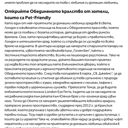
имате проблем да се насладите на това с любимия си домашен любимец.
Открийте Обединеното кралство от хотели,
които са Pet-Friendly
Като един от най-приятните за домашни любимци градове в света,
Лондон е оживената столица на Англия и Обединеното кралство, която
може да се похвали с богата история, датираща от древни римски
времена. Сега, като процъфтяващ център за бизнес и правителство,
Лондон е интелигентен град, който си струва да се изследва по всяко
време на годината. В центъра на града ще намерите старинните камари на
парламента, известната часовникова кула „Голям Бен“, както и
Уестминстърското абатство, всички на пешеходно разстояние. Така че
се разходете по градските улици, докато Вашият космат приятел
изследва всички топ атракции като Бъкингамския дворец, който е
кралската резиденция и административното седалище на монарха на
Обединеното кралство. След това попирайте в парка „Св. Джеймс“, за да
оставите кучешкия си спътник да обикаля из това изпълнено с природа
зелено пространство с езеро, ежедневно хранене с пеликан, кафене с
тревен покрив и церемониални изложби. Прекосете Темза, за да видите
емблематичното колело London Eye Ferris, където ще се насладите на
несравнима гледка към реката към Южния бряг и по-големия град извън
него. Точно до Окото се намират зашеметяващите юбилейни градини,
прекрасно зелено пространство, създадено през 2012 г. за Кралския
юбилей, което разполага с красиви цветни лехи и добре поддържани
тревни площи. Този парк е удобен за кучета и е изпълнен с други кученца, с
които да си играете! Така че, опаковайте своя чадър за дъжд и добър чифт
маратонки и се насладете на приятната за домашни любимци обиколка в