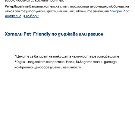
евро с любимия си космат приятел.
Резервирайте Вашата хотелска стая, подходяща за домашни любимци, на
някоя от тези популярни дестинации или в околните райони на
Лондон
,
Лос
Анджелис
и
Ню Йорк
.
Хотели Pet-Friendly по държава или регион
*Цените се базират на текущата наличност през следващите
30 дни и подлежат на промяна. Моля, въведете точни дати за
конкретно ценообразуване и наличност.