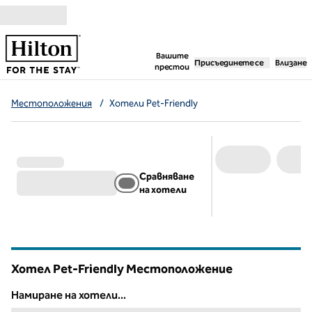
Прескачане към съдържанието
,
отваря нов раздел
Вашите
Присъединете се
Влизане
престои
Местоположения
/
Хотели Pet-Friendly
Сравняване
на хотели
Хотел Pet-Friendly Местоположение
Намиране на хотели...
Намиране на хотели...