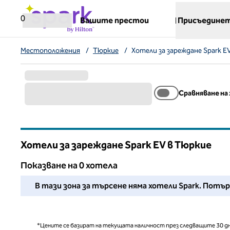
Прескачане към съдържанието
,
отваря нов раздел
0
Вашите престои
Присъединет
Местоположения
/
Тюркие
/
Хотели за зареждане Spark E
Сравняване на
Хотели за зареждане Spark EV в Тюркие
Показване на 0 хотела
Не можахме да намерим хотели за Вас в този район. 
В тази зона за търсене няма хотели Spark. Пот
*Цените се базират на текущата наличност през следващите 30 дн