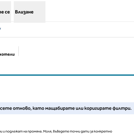
е се
Влизане
V
 хотели
Предложени филтри
Регулирайте филтрите си или опитайте да намалите мащаба
ърсете отново, като мащабирате или коригирате филтри.
и и подлежат на промяна. Моля, въведете точни дати за конкретно