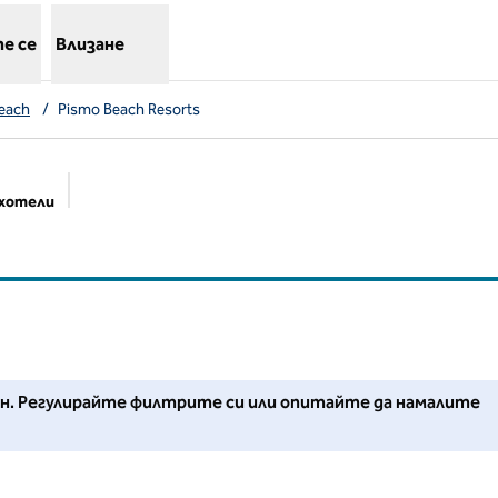
е се
Влизане
each
/
Pismo Beach Resorts
 хотели
Предложени филтри
Регулирайте филтрите си или опитайте да намалите мащаба
йон. Регулирайте филтрите си или опитайте да намалите