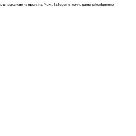
и и подлежат на промяна. Моля, въведете точни дати за конкретно