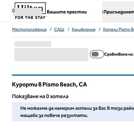
Прескачане към съдържанието
,
отваря нов раздел
0
Вашите престои
Присъединет
Местоположения
/
САЩ
/
Калифорния
/
Хотели Pismo B
Сравняване на
Курорти в Pismo Beach,
CA
Калифорния
Показване на 0 хотела
Не можахме да намерим хотели за Вас в този район. 
Не можахме да намерим хотели за Вас в този ра
мащаба за повече резултати.