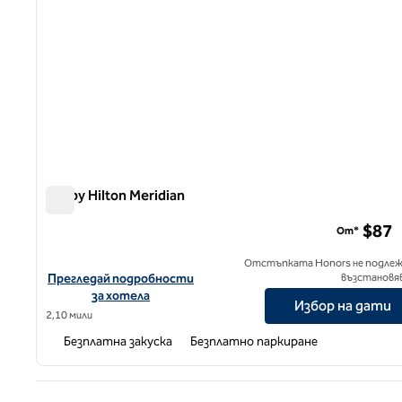
Tru by Hilton Meridian
Tru by Hilton Meridian
$87
От*
Отстъпката Honors не подлеж
Вижте подробности за хотела за Tru by Hilton Meridian
Прегледай подробности
възстановя
за хотела
Избор на дати
2,10 мили
Безплатна закуска
Безплатно паркиране