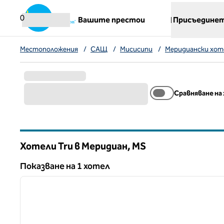
Прескачане към съдържанието
,
отваря нов раздел
0
Вашите престои
Присъединет
Местоположения
/
САЩ
/
Мисисипи
/
Меридиански хот
Сравняване на
Хотели Tru в Меридиан,
MS
Мисисипи
Показване на 1 хотел
Показване на 1 хотел
предходно изображение
1 от 8