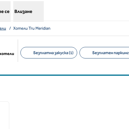
е се
Влизане
ели
/
Хотели Tru Meridian
Безплатна закуска (1)
Безплатен паркинг 
 хотели
Предложени филтри
1
/
8
следващо изображение