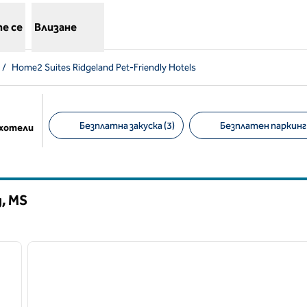
е се
Влизане
/
Home2 Suites Ridgeland Pet-Friendly Hotels
Безплатна закуска (3)
Безплатен паркинг 
 хотели
Предложени филтри
д,
MS
/
12
1
следващо изображение
предходно изображение
1 от 12