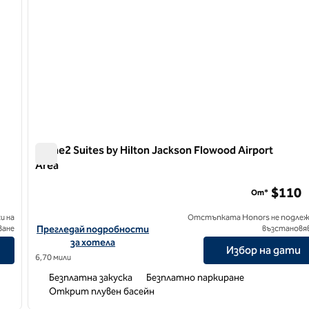
Home2 Suites by Hilton Jackson Flowood Airport
Area
Home2 Suites by Hilton Jackson Flowood Airport Area
$110
От*
и на
Отстъпката Honors не подлеж
kson/Ridgeland, MS
Вижте подробности за хотела за Home2 Suites by Hilton Jack
ване
Прегледай подробности
възстановя
за хотела
Избор на дати
6,70 мили
Безплатна закуска
Безплатно паркиране
Открит плувен басейн
/
12