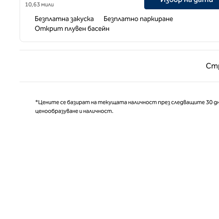
10,63 мили
Безплатна закуска
Безплатно паркиране
Открит плувен басейн
Предишн
Ст
*Цените се базират на текущата наличност през следващите 30 дн
ценообразуване и наличност.