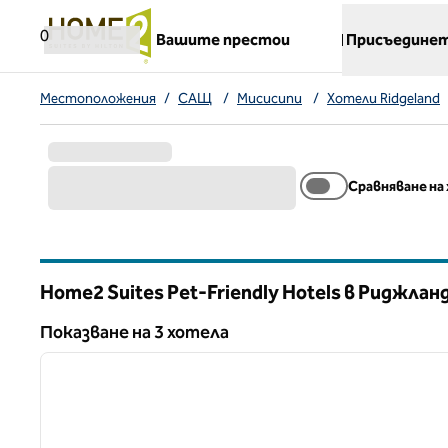
Прескачане към съдържанието
,
отваря нов раздел
0
Вашите престои
Присъединет
Местоположения
/
САЩ
/
Мисисипи
/
Хотели Ridgeland
Сравняване на
Home2 Suites Pet-Friendly Hotels в Риджлан
Мисисипи
Показване на 3 хотела
1
Показване на 3 хотела
предходно изображение
1 от 12