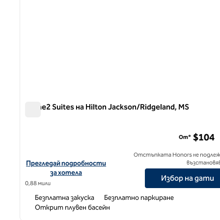
Home2 Suites на Hilton Jackson/Ridgeland, MS
Home2 Suites на Hilton Jackson/Ridgeland, MS
$104
От*
Отстъпката Honors не подлеж
Вижте подробности за хотела за Home2 Suites by Hilton Jac
Прегледай подробности
възстановя
за хотела
Избор на дати
0,88 мили
Безплатна закуска
Безплатно паркиране
Открит плувен басейн
1