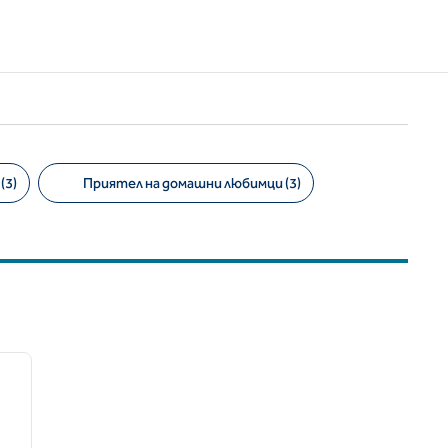
(3)
Приятел на домашни любимци (3)
/
12
следващо изображение