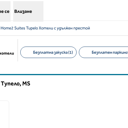
е се
Влизане
Home2 Suites Tupelo Хотели с удължен престой
Безплатна закуска (1)
Безплатен паркинг 
 хотели
Предложени филтри
 Тупело,
MS
/
12
следващо изображение