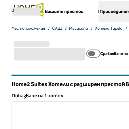
Прескачане към съдържанието
,
отваря нов раздел
0
Вашите престои
Присъединет
Местоположения
/
САЩ
/
Мисисипи
/
Хотели Tupelo
/
Сравняване на
Home2 Suites Хотели с разширен престой в
Мисисипи
Показване на 1 хотел
1
Показване на 1 хотел
предходно изображение
1 от 12