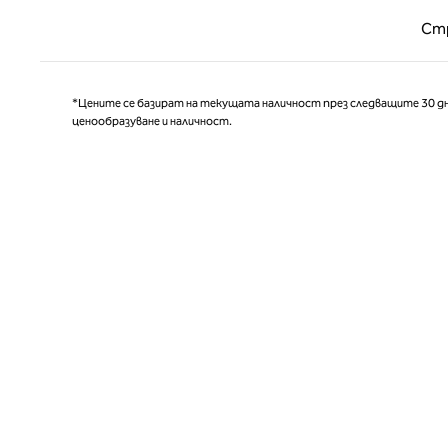
Предишн
Ст
*Цените се базират на текущата наличност през следващите 30 дн
ценообразуване и наличност.