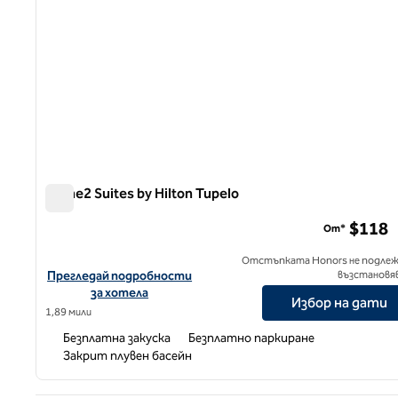
Home2 Suites by Hilton Tupelo
Home2 Suites by Hilton Tupelo
$118
От*
Отстъпката Honors не подлеж
Вижте подробности за хотела за Home2 Suites by Hilton Tup
Прегледай подробности
възстановя
за хотела
Избор на дати
1,89 мили
Безплатна закуска
Безплатно паркиране
Закрит плувен басейн