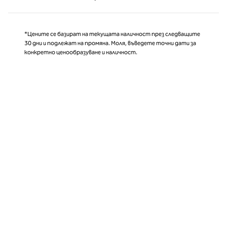
Страница 1 от 1
*Цените се базират на текущата наличност през следващите
30 дни и подлежат на промяна. Моля, въведете точни дати за
конкретно ценообразуване и наличност.