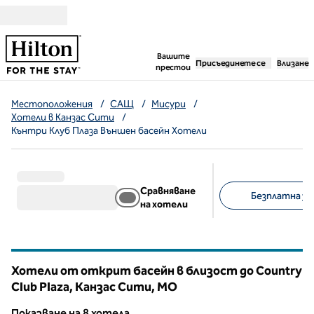
Прескачане към съдържанието
,
отваря нов раздел
Вашите
Присъединете се
Влизане
престои
Местоположения
/
САЩ
/
Мисури
/
Хотели в Канзас Сити
/
Кънтри Клуб Плаза Външен басейн Хотели
Сравняване
Безплатна зак
на хотели
Предложени филт
Хотели от открит басейн в близост до Country
Club Plaza, Канзас Сити,
MO
Мисури
Показване на 8 хотела