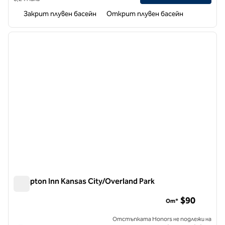
Закрит плувен басейн
Открит плувен басейн
1
/
12
предходно изображение
следв
1 от 12
Hampton Inn Kansas City/Overland Park
Hampton Inn Kansas City/Overland Park
$90
От*
Отстъпката Honors не подлежи на