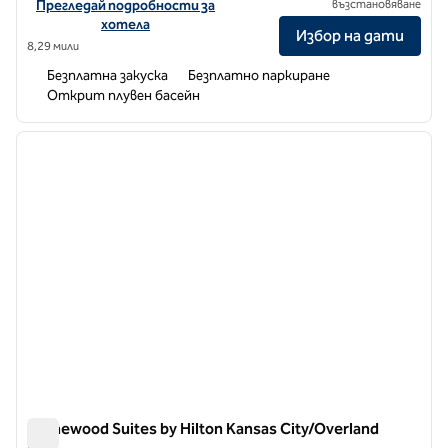
Вижте подробности за хотела за Hampton Inn Kansas City/Over
Прегледай подробности за
възстановяване
хотела
Избор на дати
8,29 мили
Безплатна закуска
Безплатно паркиране
Открит плувен басейн
1
/
12
предходно изображение
следв
1 от 12
Homewood Suites by Hilton Kansas City/Overland