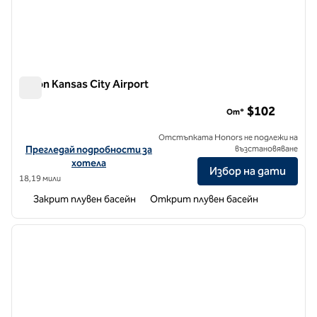
Hilton Kansas City Airport
Hilton Kansas City Airport
$102
От*
Отстъпката Honors не подлежи на
Вижте подробности за хотела за летище Hilton Kansas City
Прегледай подробности за
възстановяване
хотела
Избор на дати
18,19 мили
Закрит плувен басейн
Открит плувен басейн
1
/
12
предходно изображение
следв
1 от 12