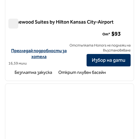
Homewood Suites by Hilton Kansas City-Airport
Homewood Suites by Hilton Kansas City-Airport
$93
От*
Отстъпката Honors не подлежи на
Вижте подробности за хотела за Homewood Suites by Hilton Kan
Прегледай подробности за
възстановяване
хотела
Избор на дати
16,59 мили
Безплатна закуска
Открит плувен басейн
1
/
12
предходно изображение
следв
1 от 12