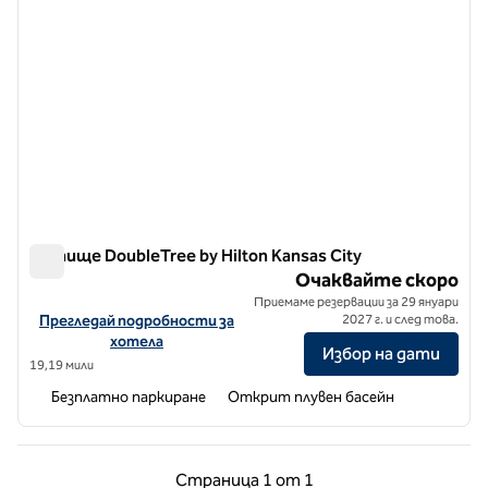
Летище DoubleTree by Hilton Kansas City
Летище DoubleTree by Hilton Kansas City
Очаквайте скоро
Приемаме резервации за 29 януари
Вижте подробности за хотела за летище DoubleTree by Hilton 
Прегледай подробности за
2027 г. и след това.
хотела
Избор на дати
19,19 мили
Безплатно паркиране
Открит плувен басейн
Предишна страница, 1 от 1
Следваща страни
Страница
1 от 1