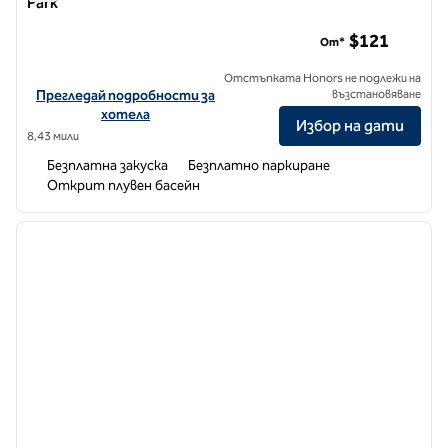
Park
Homewood Suites by Hilton Kansas City/Overland Park
$121
От*
Отстъпката Honors не подлежи на
Вижте подробности за хотела за Homewood Suites by Hilton Kan
Прегледай подробности за
възстановяване
хотела
Избор на дати
8,43 мили
Безплатна закуска
Безплатно паркиране
Открит плувен басейн
1
/
12
предходно изображение
следв
1 от 12