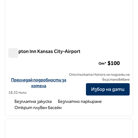
Hampton Inn Kansas City-Airport
Hampton Inn Kansas City-Airport
$100
От*
Отстъпката Honors не подлежи на
Вижте подробности за хотела за Hampton Inn Kansas City-Airp
Прегледай подробности за
възстановяване
хотела
Избор на дати
18,32 мили
Безплатна закуска
Безплатно паркиране
Открит плувен басейн
1
/
7
предходно изображение
следв
1 от 7