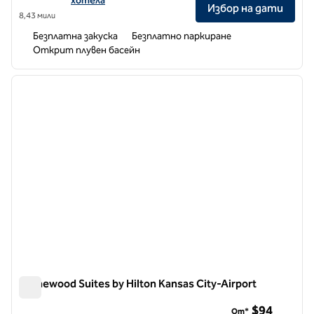
хотела
Избор на дати
8,43 мили
Безплатна закуска
Безплатно паркиране
Открит плувен басейн
1
/
12
предходно изображение
следв
1 от 12
Homewood Suites by Hilton Kansas City-Airport
Homewood Suites by Hilton Kansas City-Airport
$94
От*