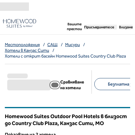
Прескачане към съдържанието
,
отваря нов раздел
Вашите
Присъединете се
Влизане
престои
Местоположения
/
САЩ
/
Мисури
/
Хотели в Канзас Сити
/
Хотели с открит басейн Homewood Suites Country Club Plaza
Сравняване
Безплатна зак
на хотели
Предложени филт
Homewood Suites Outdoor Pool Hotels в близост
до Country Club Plaza, Канзас Сити,
MO
Мисури
Показване на 2 хотела